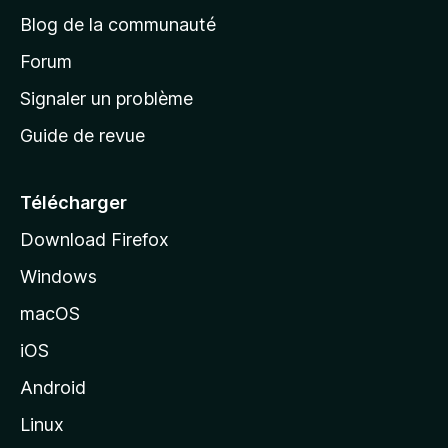
e
a
’
Blog de la communauté
n
d
i
t
’
Forum
n
s
a
Signaler un problème
t
c
a
Guide de revue
c
n
t
u
e
Télécharger
i
Download Firefox
l
Windows
d
e
macOS
M
iOS
o
z
Android
i
Linux
l