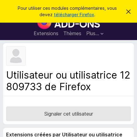
R
Connexion
Pour utiliser ces modules complémentaires, vous
C
e
devez
télécharger Firefox
.
a
M
c
c
o
h
h
e
d
Extensions
Thèmes
Plus…
e
r
u
c
r
e
l
c
m
e
e
h
s
s
e
s
p
a
Utilisateur ou utilisatrice 12
r
g
o
e
809733 de Firefox
u
r
l
e
n
Signaler cet utilisateur
a
v
Extensions créées par Utilisateur ou utilisatrice
i