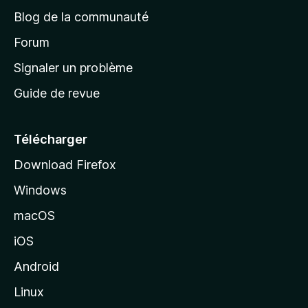
e
a
’
Blog de la communauté
n
d
i
t
’
Forum
n
s
a
Signaler un problème
t
c
a
Guide de revue
c
n
t
u
e
Télécharger
i
Download Firefox
l
Windows
d
e
macOS
M
iOS
o
z
Android
i
Linux
l