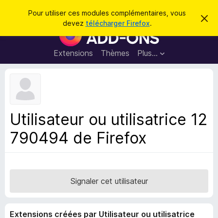
R
Connexion
Pour utiliser ces modules complémentaires, vous
C
e
devez
télécharger Firefox
.
a
M
c
c
o
h
h
e
d
Extensions
Thèmes
Plus…
e
r
u
c
r
e
l
c
m
e
e
h
s
s
e
s
p
a
Utilisateur ou utilisatrice 12
r
g
o
e
790494 de Firefox
u
r
l
e
n
Signaler cet utilisateur
a
v
Extensions créées par Utilisateur ou utilisatrice
i