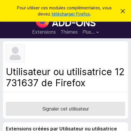
R
Connexion
Pour utiliser ces modules complémentaires, vous
C
e
devez
télécharger Firefox
.
a
M
c
c
o
h
h
e
d
Extensions
Thèmes
Plus…
e
r
u
c
r
e
l
c
m
e
e
h
s
s
e
s
p
a
Utilisateur ou utilisatrice 12
r
g
o
e
731637 de Firefox
u
r
l
e
n
Signaler cet utilisateur
a
v
Extensions créées par Utilisateur ou utilisatrice
i