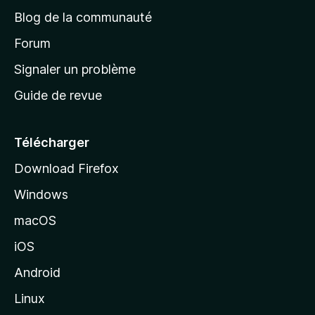
e
a
’
Blog de la communauté
n
d
i
t
’
Forum
n
s
a
Signaler un problème
t
c
a
Guide de revue
c
n
t
u
e
Télécharger
i
Download Firefox
l
Windows
d
e
macOS
M
iOS
o
z
Android
i
Linux
l