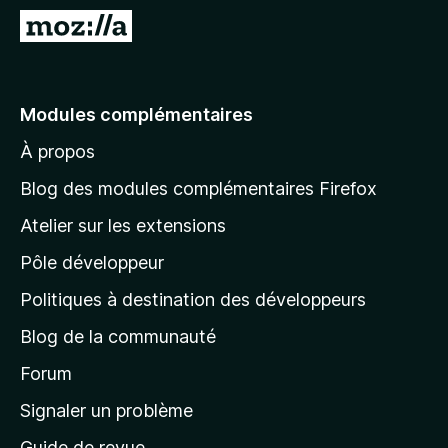
g
A
a
l
t
l
e
e
Modules complémentaires
u
r
r
À propos
à
F
l
i
Blog des modules complémentaires Firefox
r
a
Atelier sur les extensions
e
p
f
Pôle développeur
a
o
g
Politiques à destination des développeurs
x
e
Blog de la communauté
d
’
Forum
a
Signaler un problème
c
Guide de revue