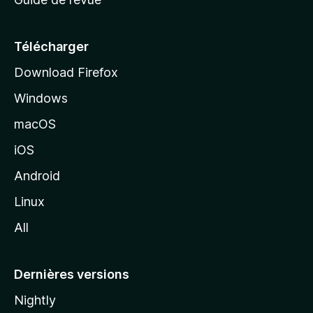
c
u
e
Télécharger
i
Download Firefox
l
Windows
d
e
macOS
M
iOS
o
z
Android
i
Linux
l
All
l
a
Dernières versions
Nightly