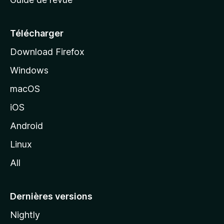
c
u
e
Télécharger
i
Download Firefox
l
Windows
d
e
macOS
M
iOS
o
z
Android
i
Linux
l
All
l
a
Dernières versions
Nightly