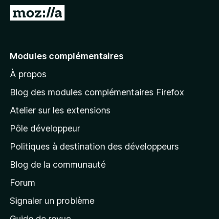
g
A
a
l
t
l
e
e
Modules complémentaires
u
r
r
À propos
à
F
l
i
Blog des modules complémentaires Firefox
r
a
Atelier sur les extensions
e
p
f
Pôle développeur
a
o
g
Politiques à destination des développeurs
x
e
Blog de la communauté
d
’
Forum
a
Signaler un problème
c
Guide de revue