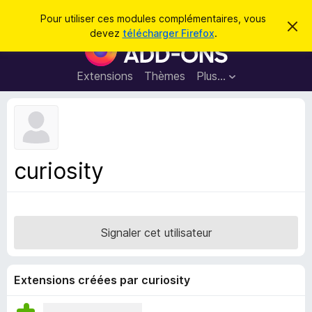
R
Connexion
Pour utiliser ces modules complémentaires, vous
C
e
devez
télécharger Firefox
.
a
M
c
c
o
h
h
e
d
Extensions
Thèmes
Plus…
e
r
u
c
r
e
l
c
m
e
e
h
s
s
e
s
p
a
curiosity
r
g
o
e
u
r
l
Signaler cet utilisateur
e
n
a
Extensions créées par curiosity
v
i