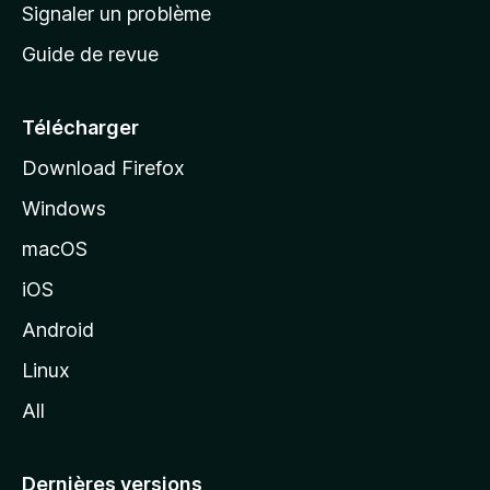
a
Signaler un problème
t
c
a
Guide de revue
c
n
t
u
e
Télécharger
i
Download Firefox
l
Windows
d
e
macOS
M
iOS
o
z
Android
i
Linux
l
All
l
a
Dernières versions