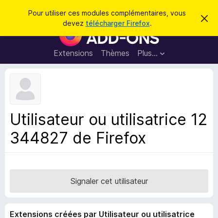
R
Connexion
Pour utiliser ces modules complémentaires, vous
C
e
devez
télécharger Firefox
.
a
M
c
c
o
h
h
e
d
Extensions
Thèmes
Plus…
e
r
u
c
r
e
l
c
m
e
e
h
s
s
e
s
p
a
Utilisateur ou utilisatrice 12
r
g
o
e
344827 de Firefox
u
r
l
e
n
Signaler cet utilisateur
a
v
Extensions créées par Utilisateur ou utilisatrice
i