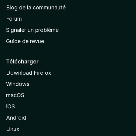
e
a
’
Blog de la communauté
n
d
i
t
’
Forum
n
s
a
Signaler un problème
t
c
a
Guide de revue
c
n
t
u
e
Télécharger
i
Download Firefox
l
Windows
d
e
macOS
M
iOS
o
z
Android
i
Linux
l