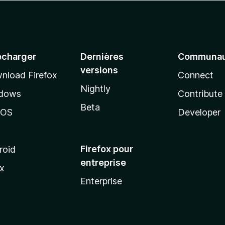
écharger
Dernières
Communau
versions
nload Firefox
Connect
Nightly
dows
Contribute
Beta
cOS
Developer
Firefox pour
roid
entreprise
ux
Enterprise