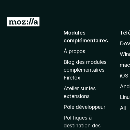
g
a
t
A
e
l
Modules
Tél
u
l
r
complémentaires
Dow
e
F
À propos
r
i
Win
à
r
Blog des modules
ma
e
l
complémentaires
f
a
iOS
Firefox
o
p
And
Atelier sur les
x
a
extensions
Lin
g
e
Pôle développeur
All
d
Politiques à
’
destination des