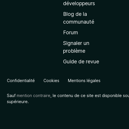
a
développeurs
c
Blog de la
c
communauté
u
e
Forum
i
Signaler un
l
problème
d
Guide de revue
e
M
o
Confidentialité
Cookies
Mentions légales
z
i
Sauf
mention contraire
, le contenu de ce site est disponible so
l
supérieure.
l
a