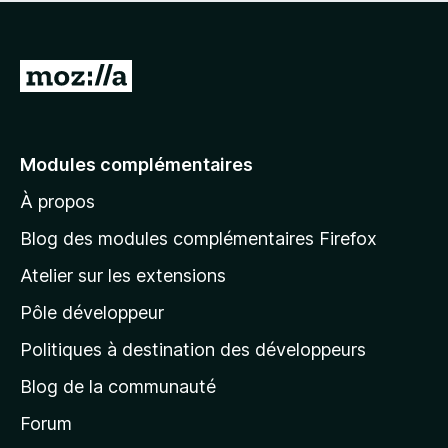
l
’
a
u
e
’
y
n
n
p
i
a
t
e
o
n
a
A
n
u
s
u
o
l
r
t
c
t
l
l
a
u
e
’
n
n
e
p
Modules complémentaires
i
t
e
r
o
n
n
À propos
u
à
s
o
r
t
l
t
Blog des modules complémentaires Firefox
l
a
e
a
’
n
Atelier sur les extensions
p
i
p
t
o
n
Pôle développeur
a
u
s
r
g
t
Politiques à destination des développeurs
l
e
a
’
Blog de la communauté
n
d
i
t
’
Forum
n
s