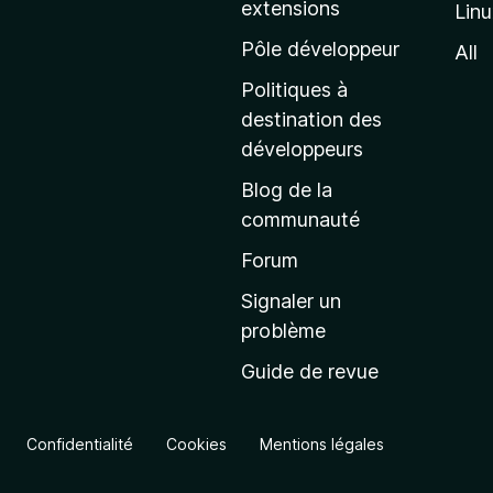
extensions
Lin
g
e
Pôle développeur
All
d
Politiques à
’
destination des
a
développeurs
c
Blog de la
c
communauté
u
e
Forum
i
Signaler un
l
problème
d
Guide de revue
e
M
o
Confidentialité
Cookies
Mentions légales
z