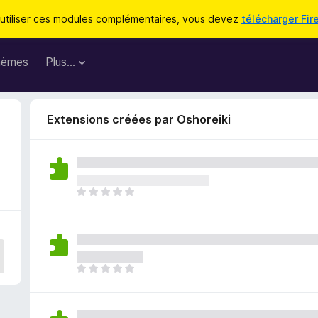
utiliser ces modules complémentaires, vous devez
télécharger Fir
hèmes
Plus…
Extensions créées par Oshoreiki
I
l
n
’
y
a
I
a
l
u
n
c
’