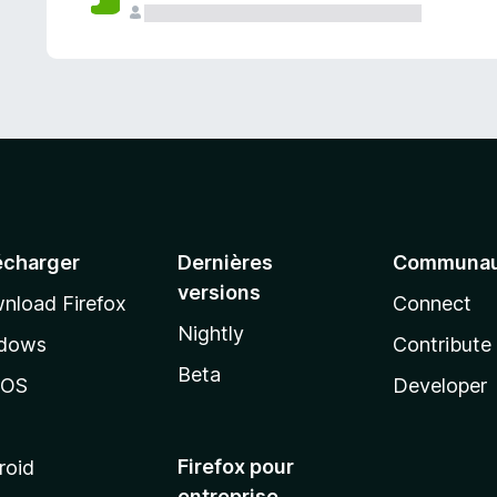
a
n
t
écharger
Dernières
Communau
versions
nload Firefox
Connect
Nightly
dows
Contribute
Beta
cOS
Developer
Firefox pour
roid
entreprise