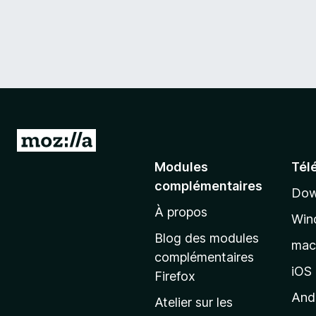
A
l
Modules
Tél
l
complémentaires
Dow
e
À propos
r
Win
à
Blog des modules
ma
l
complémentaires
a
iOS
Firefox
p
And
Atelier sur les
a