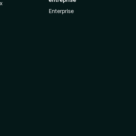
ux
Enterprise