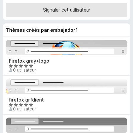
g
t
Signaler cet utilisateur
é
a
5
t
s
e
Thèmes créés par embajador1
u
u
r
r
5
F
i
Firefox gray+logo
r
N
e
0 utilisateur
o
f
t
o
é
x
5
s
firefox grfdient
u
N
0 utilisateur
r
o
5
t
é
5