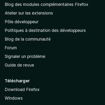
l
l
Blog des modules complémentaires Firefox
’
a
i
Atelier sur les extensions
p
n
Pôle développeur
a
s
t
g
Politiques à destination des développeurs
a
e
n
Blog de la communauté
d
t
’
Forum
a
Signaler un problème
c
Guide de revue
c
u
e
Télécharger
i
Download Firefox
l
Windows
d
e