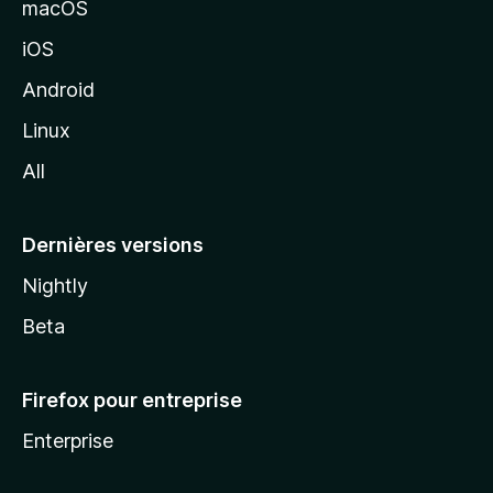
macOS
M
iOS
o
z
Android
i
Linux
l
All
l
a
Dernières versions
Nightly
Beta
Firefox pour entreprise
Enterprise