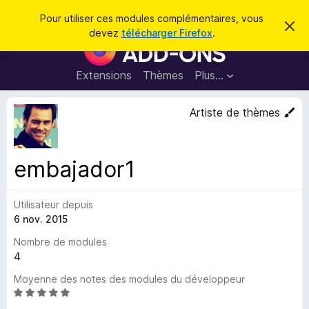
R
Connexion
Pour utiliser ces modules complémentaires, vous
C
e
devez
télécharger Firefox
.
a
M
c
c
o
h
h
e
d
Extensions
Thèmes
Plus…
e
r
u
c
r
e
l
Artiste de thèmes
c
m
e
e
h
s
s
e
s
p
a
embajador1
r
g
o
e
u
Utilisateur depuis
r
6 nov. 2015
l
e
Nombre de modules
n
4
a
Moyenne des notes des modules du développeur
v
N
i
o