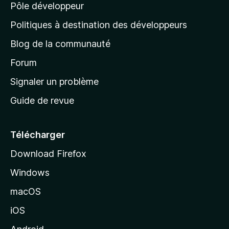
n
Pôle développeur
a
u
s
r
g
t
Politiques à destination des développeurs
l
e
a
’
Blog de la communauté
n
d
i
t
’
Forum
n
s
a
Signaler un problème
t
c
a
Guide de revue
c
n
t
u
e
Télécharger
i
Download Firefox
l
Windows
d
e
macOS
M
iOS
o
z