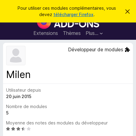
R
Connexion
Pour utiliser ces modules complémentaires, vous
C
e
devez
télécharger Firefox
.
a
M
c
c
o
h
h
e
d
Extensions
Thèmes
Plus…
e
r
u
c
r
e
l
Développeur de modules
c
m
e
e
h
s
s
e
s
p
a
Milen
r
g
o
e
u
Utilisateur depuis
r
20 juin 2015
l
e
Nombre de modules
n
5
a
Moyenne des notes des modules du développeur
v
N
i
o