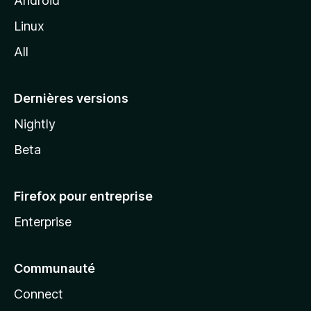
Android
i
Linux
l
All
l
a
Dernières versions
Nightly
Beta
Firefox pour entreprise
Enterprise
Communauté
Connect