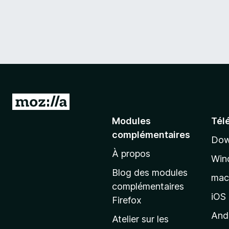
A
l
Modules
Tél
l
complémentaires
Dow
e
À propos
r
Win
à
Blog des modules
ma
l
complémentaires
a
iOS
Firefox
p
And
Atelier sur les
a