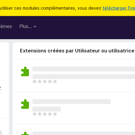
utiliser ces modules complémentaires, vous devez
télécharger Fir
hèmes
Plus…
Extensions créées par Utilisateur ou utilisatric
I
f
l
n
’
y
a
I
a
l
u
n
c
’