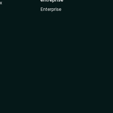
ux
Enterprise