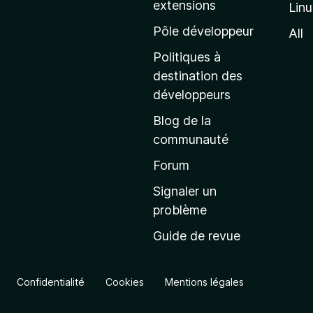
extensions
Lin
g
e
Pôle développeur
All
d
Politiques à
’
destination des
a
développeurs
c
Blog de la
c
communauté
u
e
Forum
i
Signaler un
l
problème
d
Guide de revue
e
M
o
Confidentialité
Cookies
Mentions légales
z