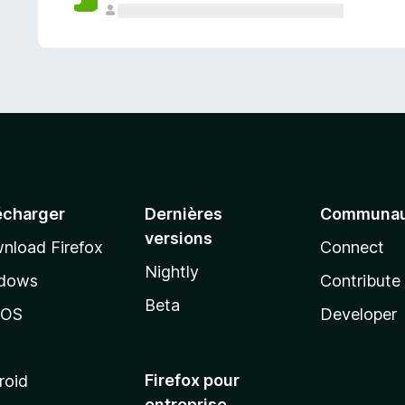
a
n
t
écharger
Dernières
Communau
versions
nload Firefox
Connect
Nightly
dows
Contribute
Beta
cOS
Developer
Firefox pour
roid
entreprise