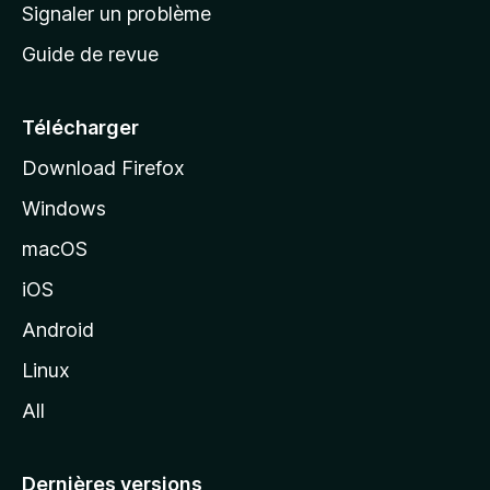
a
Signaler un problème
t
c
a
Guide de revue
c
n
t
u
e
Télécharger
i
Download Firefox
l
Windows
d
e
macOS
M
iOS
o
z
Android
i
Linux
l
All
l
a
Dernières versions