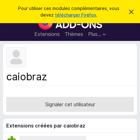
R
Connexion
Pour utiliser ces modules complémentaires, vous
C
e
devez
télécharger Firefox
.
a
M
c
c
o
h
h
e
d
Extensions
Thèmes
Plus…
e
r
u
c
r
e
l
c
m
e
e
h
s
s
e
s
p
a
caiobraz
r
g
o
e
u
r
l
Signaler cet utilisateur
e
n
a
Extensions créées par caiobraz
v
i