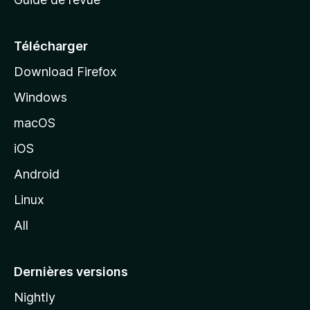
c
u
e
Télécharger
i
Download Firefox
l
Windows
d
e
macOS
M
iOS
o
z
Android
i
Linux
l
All
l
a
Dernières versions
Nightly