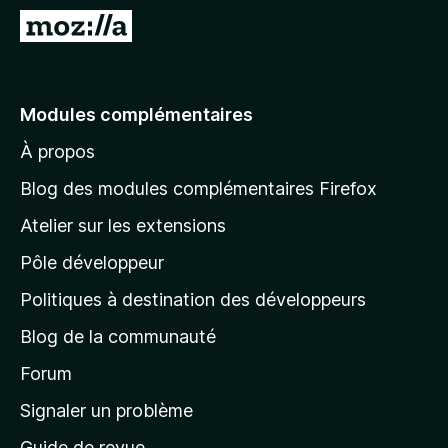
g
A
a
l
t
l
e
e
Modules complémentaires
u
r
r
À propos
à
F
l
i
Blog des modules complémentaires Firefox
r
a
Atelier sur les extensions
e
p
f
Pôle développeur
a
o
g
Politiques à destination des développeurs
x
e
Blog de la communauté
d
’
Forum
a
Signaler un problème
c
Guide de revue