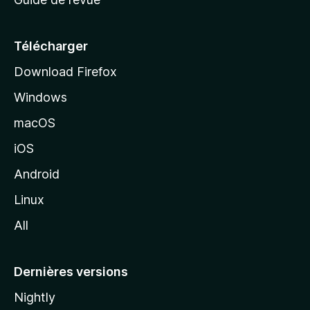
c
u
e
Télécharger
i
Download Firefox
l
Windows
d
e
macOS
M
iOS
o
z
Android
i
Linux
l
All
l
a
Dernières versions
Nightly