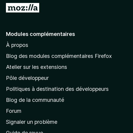
g
A
a
l
t
l
e
e
Modules complémentaires
u
r
r
À propos
à
F
l
i
Blog des modules complémentaires Firefox
r
a
Atelier sur les extensions
e
p
f
Pôle développeur
a
o
g
Politiques à destination des développeurs
x
e
Blog de la communauté
d
’
Forum
a
Signaler un problème
c
Guide de revue