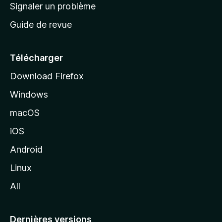
a
Signaler un problème
t
c
a
Guide de revue
c
n
t
u
e
Télécharger
i
Download Firefox
l
Windows
d
e
macOS
M
iOS
o
z
Android
i
Linux
l
All
l
a
Dernières versions