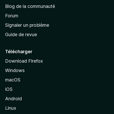
e
a
’
Blog de la communauté
n
d
i
t
’
Forum
n
s
a
Signaler un problème
t
c
a
Guide de revue
c
n
t
u
e
Télécharger
i
Download Firefox
l
Windows
d
e
macOS
M
iOS
o
z
Android
i
Linux
l