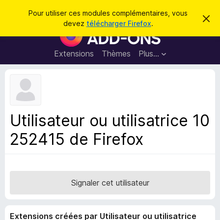
R
Connexion
Pour utiliser ces modules complémentaires, vous
C
e
devez
télécharger Firefox
.
a
M
c
c
o
h
h
e
d
Extensions
Thèmes
Plus…
e
r
u
c
r
e
l
c
m
e
e
h
s
s
e
s
p
a
Utilisateur ou utilisatrice 10
r
g
o
e
252415 de Firefox
u
r
l
e
n
Signaler cet utilisateur
a
v
Extensions créées par Utilisateur ou utilisatrice
i