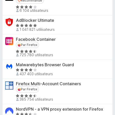
Recommandé
Recommandé
4
r
N
,
6 104 utilisateurs
5
o
6
t
s
AdBlocker Ultimate
é
u
N
4
1 041 821 utilisateurs
r
o
,
5
t
Facebook Container
1
é
Par Firefox
Par Firefox
s
4
u
N
,
725 780 utilisateurs
r
o
8
5
t
s
Malwarebytes Browser Guard
é
u
N
4
437 403 utilisateurs
r
o
,
5
t
Firefox Multi-Account Containers
5
é
Par Firefox
Par Firefox
s
4
u
N
,
385 754 utilisateurs
r
o
2
5
t
s
NordVPN - a VPN proxy extension for Firefox
é
u
N