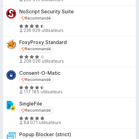
o
4
t
s
NoScript Security Suite
é
u
Recommandé
Recommandé
4
r
N
,
236 929 utilisateurs
5
o
8
t
s
FoxyProxy Standard
é
u
Recommandé
Recommandé
4
r
N
,
208 026 utilisateurs
5
o
4
t
s
Consent-O-Matic
é
u
Recommandé
Recommandé
4
r
N
s
117 185 utilisateurs
5
o
u
t
r
SingleFile
é
5
Recommandé
Recommandé
4
N
,
84 071 utilisateurs
o
4
t
s
Popup Blocker (strict)
é