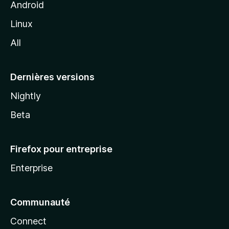
z
Android
i
Linux
l
All
l
a
Dernières versions
Nightly
Beta
Firefox pour entreprise
Enterprise
Communauté
Connect