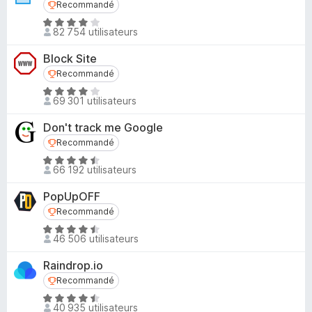
u
Recommandé
Recommandé
4
r
N
,
82 754 utilisateurs
5
o
8
t
s
Block Site
é
u
Recommandé
Recommandé
4
r
N
,
69 301 utilisateurs
5
o
2
t
s
Don't track me Google
é
u
Recommandé
Recommandé
3
r
N
,
66 192 utilisateurs
5
o
9
t
s
PopUpOFF
é
u
Recommandé
Recommandé
4
r
N
,
46 506 utilisateurs
5
o
6
t
s
Raindrop.io
é
u
Recommandé
Recommandé
4
r
N
,
40 935 utilisateurs
5