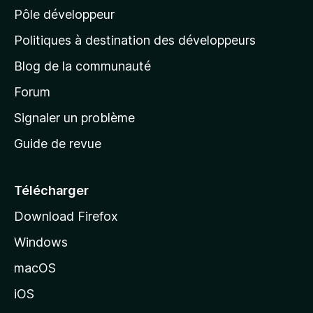
Pôle développeur
a
g
Politiques à destination des développeurs
e
Blog de la communauté
d
’
Forum
a
Signaler un problème
c
Guide de revue
c
u
e
Télécharger
i
Download Firefox
l
Windows
d
e
macOS
M
iOS
o