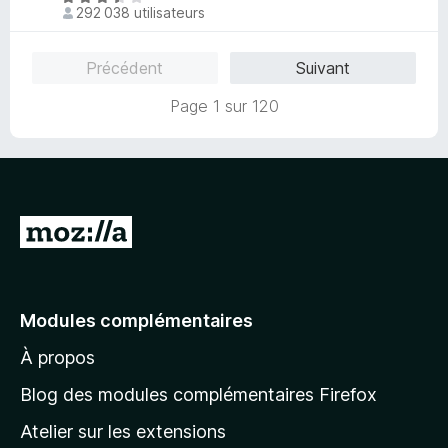
4
292 038 utilisateurs
r
o
,
5
t
6
é
Précédent
Suivant
s
3
u
,
Page 1 sur 120
r
7
5
s
u
r
5
A
l
l
e
Modules complémentaires
r
À propos
à
l
Blog des modules complémentaires Firefox
a
Atelier sur les extensions
p