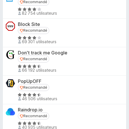
u
Recommandé
Recommandé
4
r
N
,
82 754 utilisateurs
5
o
8
t
s
Block Site
é
u
Recommandé
Recommandé
4
r
N
,
69 301 utilisateurs
5
o
2
t
s
Don't track me Google
é
u
Recommandé
Recommandé
3
r
N
,
66 192 utilisateurs
5
o
9
t
s
PopUpOFF
é
u
Recommandé
Recommandé
4
r
N
,
46 506 utilisateurs
5
o
6
t
s
Raindrop.io
é
u
Recommandé
Recommandé
4
r
N
,
40 935 utilisateurs
5