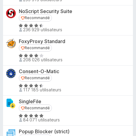
o
4
t
s
NoScript Security Suite
é
u
Recommandé
Recommandé
4
r
N
,
236 929 utilisateurs
5
o
8
t
s
FoxyProxy Standard
é
u
Recommandé
Recommandé
4
r
N
,
208 026 utilisateurs
5
o
4
t
s
Consent-O-Matic
é
u
Recommandé
Recommandé
4
r
N
s
117 185 utilisateurs
5
o
u
t
r
SingleFile
é
5
Recommandé
Recommandé
4
N
,
84 071 utilisateurs
o
4
t
s
Popup Blocker (strict)
é