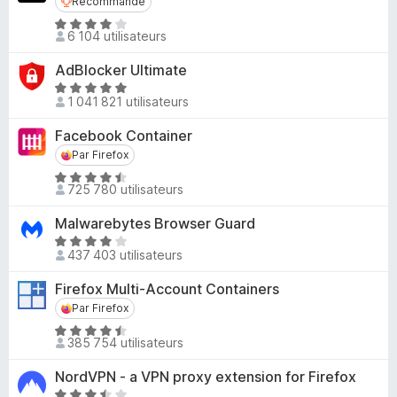
Recommandé
Recommandé
4
r
N
,
6 104 utilisateurs
5
o
6
t
s
AdBlocker Ultimate
é
u
N
4
1 041 821 utilisateurs
r
o
,
5
t
Facebook Container
1
é
Par Firefox
Par Firefox
s
4
u
N
,
725 780 utilisateurs
r
o
8
5
t
s
Malwarebytes Browser Guard
é
u
N
4
437 403 utilisateurs
r
o
,
5
t
Firefox Multi-Account Containers
5
é
Par Firefox
Par Firefox
s
4
u
N
,
385 754 utilisateurs
r
o
2
5
t
s
NordVPN - a VPN proxy extension for Firefox
é
u
N