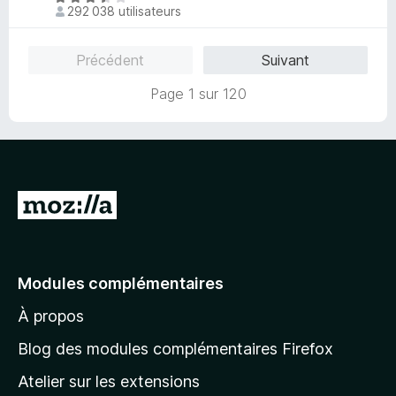
4
292 038 utilisateurs
r
o
,
5
t
6
é
Précédent
Suivant
s
3
u
,
Page 1 sur 120
r
7
5
s
u
r
5
A
l
l
e
Modules complémentaires
r
À propos
à
l
Blog des modules complémentaires Firefox
a
Atelier sur les extensions
p