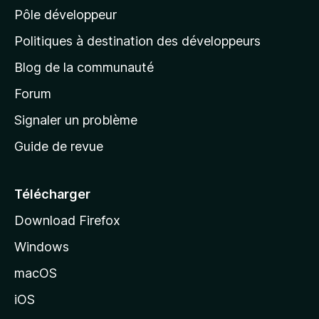
Pôle développeur
a
g
Politiques à destination des développeurs
e
Blog de la communauté
d
’
Forum
a
Signaler un problème
c
Guide de revue
c
u
e
Télécharger
i
Download Firefox
l
Windows
d
e
macOS
M
iOS
o