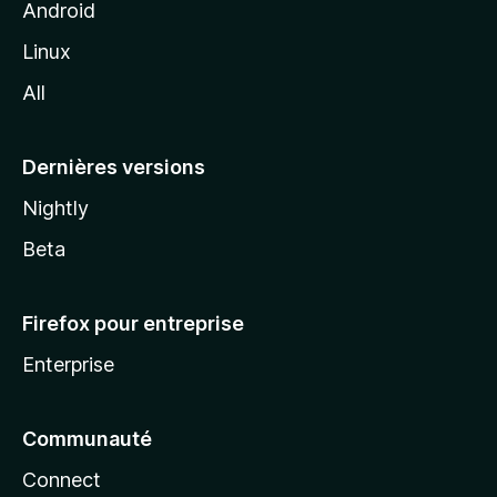
z
Android
i
Linux
l
All
l
a
Dernières versions
Nightly
Beta
Firefox pour entreprise
Enterprise
Communauté
Connect