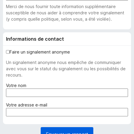
Merci de nous fournir toute information supplémentaire
susceptible de nous aider à comprendre votre signalement
(y compris quelle politique, selon vous, a été violée).
Informations de contact
Faire un signalement anonyme
Un signalement anonyme nous empêche de communiquer
avec vous sur le statut du signalement ou les possibilités de
recours.
(
Votre nom
o
b
l
(
Votre adresse e-mail
i
o
g
b
a
l
t
i