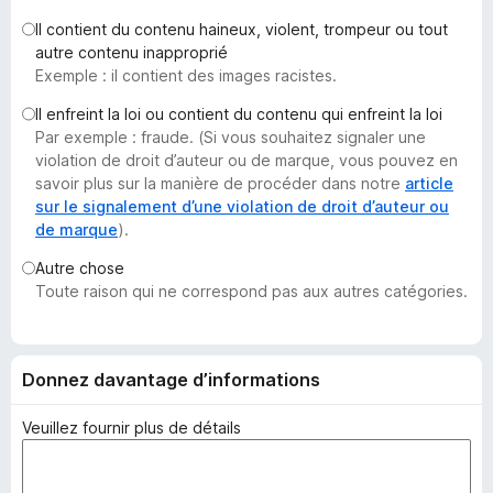
g
Il contient du contenu haineux, violent, trompeur ou tout
a
autre contenu inapproprié
t
Exemple : il contient des images racistes.
e
Il enfreint la loi ou contient du contenu qui enfreint la loi
u
Par exemple : fraude. (Si vous souhaitez signaler une
r
violation de droit d’auteur ou de marque, vous pouvez en
F
savoir plus sur la manière de procéder dans notre
article
i
sur le signalement d’une violation de droit d’auteur ou
de marque
).
r
e
Autre chose
f
Toute raison qui ne correspond pas aux autres catégories.
o
x
Donnez davantage d’informations
Veuillez fournir plus de détails