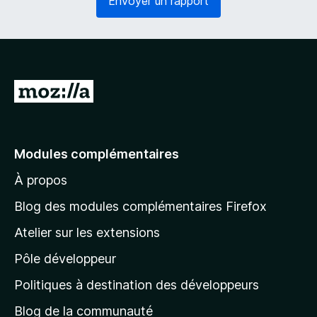
Envoyer un rapport
o
g
i
a
r
t
e
o
)
i
r
A
e
l
)
l
e
Modules complémentaires
r
À propos
à
l
Blog des modules complémentaires Firefox
a
Atelier sur les extensions
p
Pôle développeur
a
g
Politiques à destination des développeurs
e
Blog de la communauté