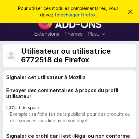
R
Connexion
Pour utiliser ces modules complémentaires, vous
C
e
devez
télécharger Firefox
.
a
M
c
c
o
h
h
e
d
Extensions
Thèmes
Plus…
e
r
u
c
r
e
l
Utilisateur ou utilisatrice
c
m
e
e
6772518 de Firefox
h
s
s
e
s
p
a
r
g
Signaler cet utilisateur à Mozilla
o
e
u
Envoyer des commentaires à propos du profil
r
utilisateur
l
e
C’est du spam
Exemple : sa fiche fait de la publicité pour des produits ou
n
des services sans lien avec son objet.
a
v
Signaler ce profil car il est illégal ou non conforme
i