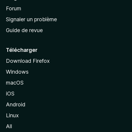
d
’
Forum
a
Signaler un problème
c
Guide de revue
c
u
e
Télécharger
i
Download Firefox
l
Windows
d
e
macOS
M
iOS
o
z
Android
i
Linux
l
All
l