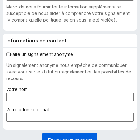
Merci de nous fournir toute information supplémentaire
susceptible de nous aider à comprendre votre signalement
(y compris quelle politique, selon vous, a été violée).
Informations de contact
Faire un signalement anonyme
Un signalement anonyme nous empêche de communiquer
avec vous sur le statut du signalement ou les possibilités de
recours.
(
Votre nom
o
b
l
(
Votre adresse e-mail
i
o
g
b
a
l
t
i