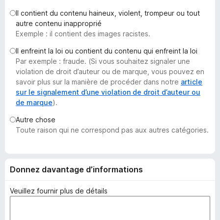
g
Il contient du contenu haineux, violent, trompeur ou tout
a
autre contenu inapproprié
t
Exemple : il contient des images racistes.
e
Il enfreint la loi ou contient du contenu qui enfreint la loi
u
Par exemple : fraude. (Si vous souhaitez signaler une
r
violation de droit d’auteur ou de marque, vous pouvez en
F
savoir plus sur la manière de procéder dans notre
article
i
sur le signalement d’une violation de droit d’auteur ou
de marque
).
r
e
Autre chose
f
Toute raison qui ne correspond pas aux autres catégories.
o
x
Donnez davantage d’informations
Veuillez fournir plus de détails