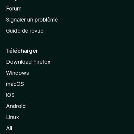
d
’
Forum
a
Signaler un problème
c
Guide de revue
c
u
e
Télécharger
i
Download Firefox
l
Windows
d
e
macOS
M
iOS
o
z
Android
i
Linux
l
All
l