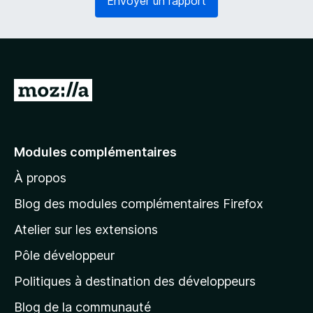
Envoyer un rapport
o
g
i
a
r
t
e
o
)
i
r
A
e
l
)
l
e
Modules complémentaires
r
À propos
à
l
Blog des modules complémentaires Firefox
a
Atelier sur les extensions
p
Pôle développeur
a
g
Politiques à destination des développeurs
e
Blog de la communauté