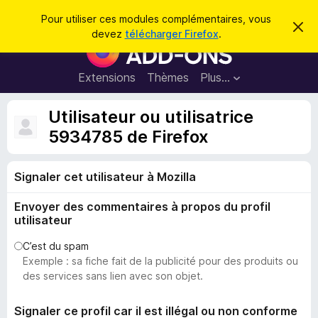
R
Connexion
Pour utiliser ces modules complémentaires, vous
C
e
devez
télécharger Firefox
.
a
M
c
c
o
h
h
e
d
Extensions
Thèmes
Plus…
e
r
u
c
r
e
l
Utilisateur ou utilisatrice
c
m
e
e
5934785 de Firefox
h
s
s
e
s
p
a
r
g
Signaler cet utilisateur à Mozilla
o
e
u
Envoyer des commentaires à propos du profil
r
utilisateur
l
e
C’est du spam
Exemple : sa fiche fait de la publicité pour des produits ou
n
des services sans lien avec son objet.
a
v
Signaler ce profil car il est illégal ou non conforme
i