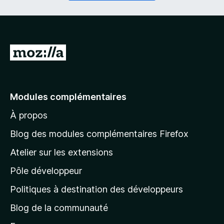
i
a
r
t
e
o
)
i
r
A
e
l
)
l
e
Modules complémentaires
r
À propos
à
l
Blog des modules complémentaires Firefox
a
Atelier sur les extensions
p
Pôle développeur
a
g
Politiques à destination des développeurs
e
Blog de la communauté
d