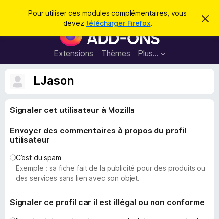
R
Connexion
Pour utiliser ces modules complémentaires, vous
C
e
devez
télécharger Firefox
.
a
M
c
c
o
h
h
e
d
Extensions
Thèmes
Plus…
e
r
u
c
r
e
l
LJason
c
m
e
e
h
s
s
e
s
Signaler cet utilisateur à Mozilla
p
a
r
g
o
e
Envoyer des commentaires à propos du profil
u
utilisateur
r
l
C’est du spam
Exemple : sa fiche fait de la publicité pour des produits ou
e
des services sans lien avec son objet.
n
a
Signaler ce profil car il est illégal ou non conforme
v
i