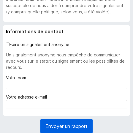
susceptible de nous aider à comprendre votre signalement
(y compris quelle politique, selon vous, a été violée).
Informations de contact
Faire un signalement anonyme
Un signalement anonyme nous empêche de communiquer
avec vous sur le statut du signalement ou les possibilités de
recours.
(
Votre nom
o
b
l
(
Votre adresse e-mail
i
o
g
b
a
l
t
i
Envoyer un rapport
o
g