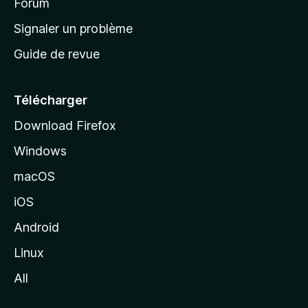
’
Forum
a
Signaler un problème
c
Guide de revue
c
u
e
Télécharger
i
Download Firefox
l
Windows
d
e
macOS
M
iOS
o
z
Android
i
Linux
l
All
l
a