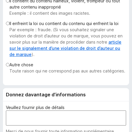
Il contient du contenu haineux, violent, trompeur ou tout
g
autre contenu inapproprié
a
Exemple : il contient des images racistes.
t
Il enfreint la loi ou contient du contenu qui enfreint la loi
e
Par exemple : fraude. (Si vous souhaitez signaler une
u
violation de droit d’auteur ou de marque, vous pouvez en
r
savoir plus sur la manière de procéder dans notre
article
F
sur le signalement d’une violation de droit d’auteur ou
de marque
).
i
r
Autre chose
e
Toute raison qui ne correspond pas aux autres catégories.
f
o
x
Donnez davantage d’informations
Veuillez fournir plus de détails
Merci de nous fournir toute information supplémentaire