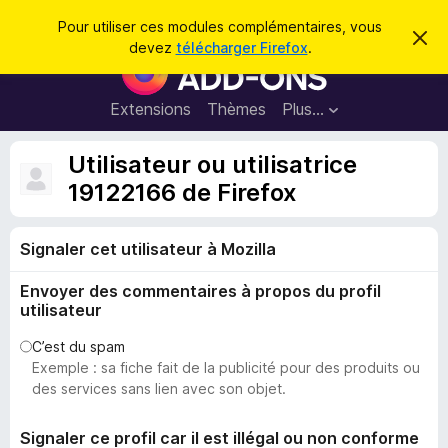
R
Connexion
Pour utiliser ces modules complémentaires, vous
C
e
devez
télécharger Firefox
.
a
M
c
c
o
h
h
e
d
Extensions
Thèmes
Plus…
e
r
u
c
r
e
l
Utilisateur ou utilisatrice
c
m
e
e
19122166 de Firefox
h
s
s
e
s
p
a
r
g
Signaler cet utilisateur à Mozilla
o
e
u
Envoyer des commentaires à propos du profil
r
utilisateur
l
e
C’est du spam
Exemple : sa fiche fait de la publicité pour des produits ou
n
des services sans lien avec son objet.
a
v
Signaler ce profil car il est illégal ou non conforme
i