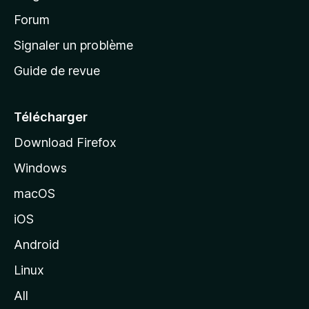
d
’
Forum
a
Signaler un problème
c
Guide de revue
c
u
e
Télécharger
i
Download Firefox
l
Windows
d
e
macOS
M
iOS
o
z
Android
i
Linux
l
All
l