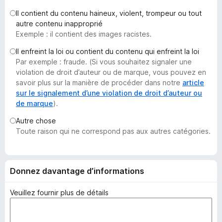
g
Il contient du contenu haineux, violent, trompeur ou tout
a
autre contenu inapproprié
t
Exemple : il contient des images racistes.
e
Il enfreint la loi ou contient du contenu qui enfreint la loi
u
Par exemple : fraude. (Si vous souhaitez signaler une
r
violation de droit d’auteur ou de marque, vous pouvez en
F
savoir plus sur la manière de procéder dans notre
article
i
sur le signalement d’une violation de droit d’auteur ou
de marque
).
r
e
Autre chose
f
Toute raison qui ne correspond pas aux autres catégories.
o
x
Donnez davantage d’informations
Veuillez fournir plus de détails