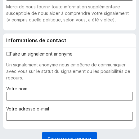
Merci de nous fournir toute information supplémentaire
susceptible de nous aider à comprendre votre signalement
(y compris quelle politique, selon vous, a été violée).
Informations de contact
Faire un signalement anonyme
Un signalement anonyme nous empêche de communiquer
avec vous sur le statut du signalement ou les possibilités de
recours.
(
Votre nom
o
b
l
(
Votre adresse e-mail
i
o
g
b
a
l
t
i