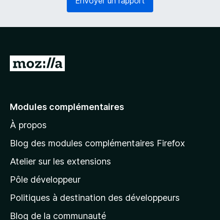
Envoyer un rapport
o
g
i
a
r
t
e
o
)
i
r
A
e
l
)
l
e
Modules complémentaires
r
À propos
à
l
Blog des modules complémentaires Firefox
a
Atelier sur les extensions
p
Pôle développeur
a
g
Politiques à destination des développeurs
e
Blog de la communauté