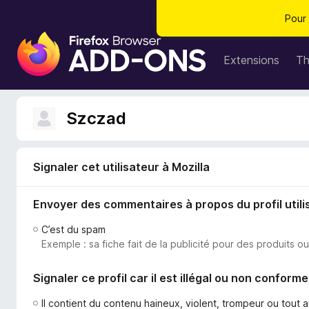
Pour 
M
o
Extensions
T
d
u
l
Szczad
e
s
p
Signaler cet utilisateur à Mozilla
o
u
Envoyer des commentaires à propos du profil utili
r
l
C’est du spam
e
Exemple : sa fiche fait de la publicité pour des produits o
n
a
Signaler ce profil car il est illégal ou non conforme
v
i
Il contient du contenu haineux, violent, trompeur ou tout 