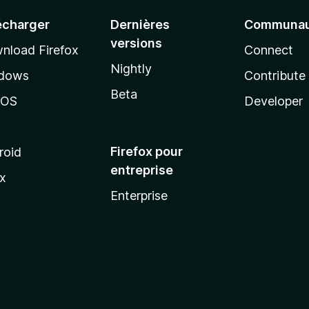
écharger
Dernières
Communau
versions
nload Firefox
Connect
Nightly
dows
Contribute
Beta
cOS
Developer
Firefox pour
roid
entreprise
ux
Enterprise