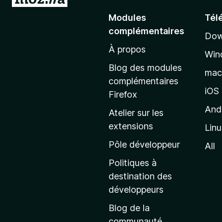
l
Modules
Tél
l
complémentaires
Dow
e
À propos
r
Win
à
Blog des modules
ma
l
complémentaires
a
iOS
Firefox
p
And
Atelier sur les
a
extensions
Lin
g
e
Pôle développeur
All
d
Politiques à
’
destination des
a
développeurs
c
Blog de la
c
communauté