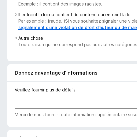
Exemple : il contient des images racistes.
g
a
Il enfreint la loi ou contient du contenu qui enfreint la loi
t
Par exemple : fraude. (Si vous souhaitez signaler une vio
e
signalement d’une violation de droit d’auteur ou de ma
u
Autre chose
r
Toute raison qui ne correspond pas aux autres catégories
F
i
r
e
Donnez davantage d’informations
f
o
Veuillez fournir plus de détails
x
Merci de nous fournir toute information supplémentaire susc