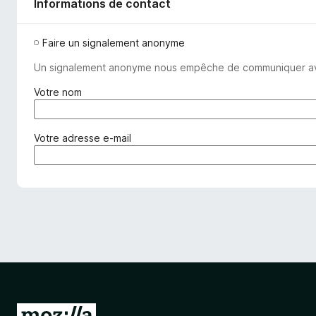
Informations de contact
Faire un signalement anonyme
Un signalement anonyme nous empêche de communiquer avec v
(
Votre nom
o
b
l
(
Votre adresse e-mail
i
o
g
b
a
l
t
i
o
g
i
a
r
t
e
o
)
i
r
e
A
)