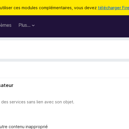
utiliser ces modules complémentaires, vous devez
télécharger Fir
hèmes
Plus…
sateur
u des services sans lien avec son objet.
autre contenu inapproprié