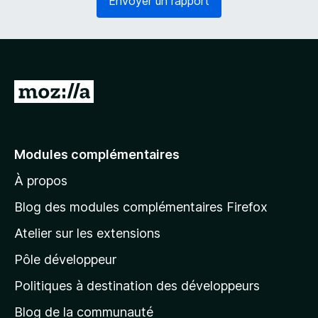
Envoyer un rapport
o
g
i
a
r
t
e
o
)
i
r
A
e
l
)
l
e
Modules complémentaires
r
À propos
à
l
Blog des modules complémentaires Firefox
a
Atelier sur les extensions
p
Pôle développeur
a
g
Politiques à destination des développeurs
e
Blog de la communauté