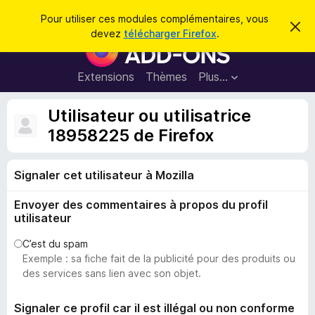
R
Connexion
Pour utiliser ces modules complémentaires, vous
C
e
devez
télécharger Firefox
.
a
M
c
c
o
h
h
e
d
Extensions
Thèmes
Plus…
e
r
u
c
r
e
l
Utilisateur ou utilisatrice
c
m
e
e
18958225 de Firefox
h
s
s
e
s
p
a
r
g
Signaler cet utilisateur à Mozilla
o
e
u
Envoyer des commentaires à propos du profil
r
utilisateur
l
e
C’est du spam
Exemple : sa fiche fait de la publicité pour des produits ou
n
des services sans lien avec son objet.
a
v
Signaler ce profil car il est illégal ou non conforme
i