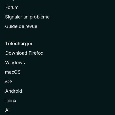
d
’
Forum
a
Signaler un problème
c
Guide de revue
c
u
e
Télécharger
i
Download Firefox
l
Windows
d
e
macOS
M
iOS
o
z
Android
i
Linux
l
All
l