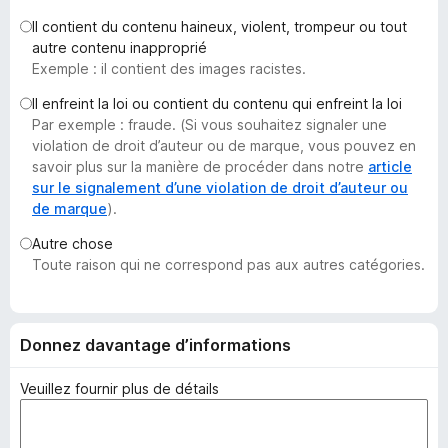
g
Il contient du contenu haineux, violent, trompeur ou tout
a
autre contenu inapproprié
t
Exemple : il contient des images racistes.
e
Il enfreint la loi ou contient du contenu qui enfreint la loi
u
Par exemple : fraude. (Si vous souhaitez signaler une
r
violation de droit d’auteur ou de marque, vous pouvez en
F
savoir plus sur la manière de procéder dans notre
article
i
sur le signalement d’une violation de droit d’auteur ou
de marque
).
r
e
Autre chose
f
Toute raison qui ne correspond pas aux autres catégories.
o
x
Donnez davantage d’informations
Veuillez fournir plus de détails