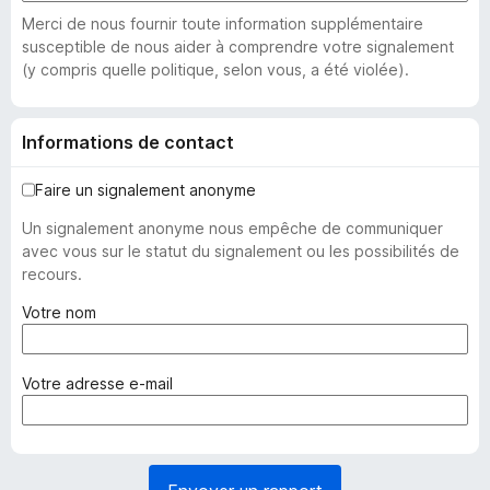
Merci de nous fournir toute information supplémentaire
susceptible de nous aider à comprendre votre signalement
(y compris quelle politique, selon vous, a été violée).
Informations de contact
Faire un signalement anonyme
Un signalement anonyme nous empêche de communiquer
avec vous sur le statut du signalement ou les possibilités de
recours.
(
Votre nom
o
b
l
(
Votre adresse e-mail
i
o
g
b
a
l
t
i