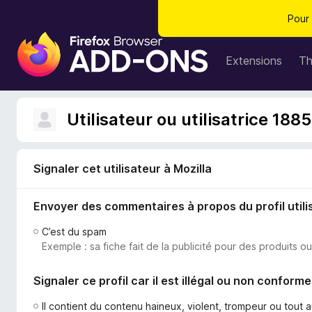
Pour 
M
o
Extensions
T
d
u
l
Utilisateur ou utilisatrice 188
e
s
p
Signaler cet utilisateur à Mozilla
o
u
Envoyer des commentaires à propos du profil utili
r
l
C’est du spam
e
Exemple : sa fiche fait de la publicité pour des produits o
n
a
Signaler ce profil car il est illégal ou non conforme
v
i
Il contient du contenu haineux, violent, trompeur ou tout 