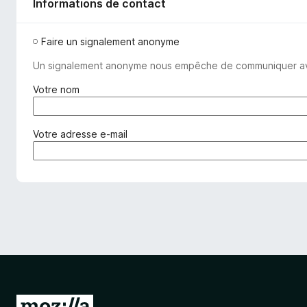
Informations de contact
Faire un signalement anonyme
Un signalement anonyme nous empêche de communiquer avec v
(
Votre nom
o
b
l
(
Votre adresse e-mail
i
o
g
b
a
l
t
i
o
g
i
a
r
t
e
o
)
i
r
e
A
)