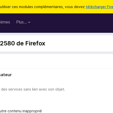
utiliser ces modules complémentaires, vous devez
télécharger Fir
hèmes
Plus…
52580 de Firefox
sateur
u des services sans lien avec son objet.
autre contenu inapproprié