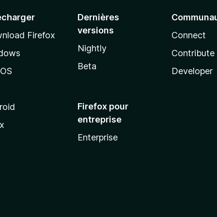
écharger
Dernières
Communau
versions
nload Firefox
Connect
Nightly
dows
Contribute
Beta
cOS
Developer
Firefox pour
roid
entreprise
ux
Enterprise