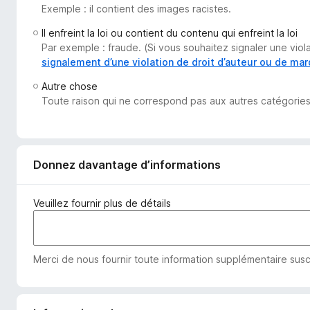
Exemple : il contient des images racistes.
g
a
Il enfreint la loi ou contient du contenu qui enfreint la loi
t
Par exemple : fraude. (Si vous souhaitez signaler une vio
e
signalement d’une violation de droit d’auteur ou de ma
u
Autre chose
r
Toute raison qui ne correspond pas aux autres catégories
F
i
r
e
Donnez davantage d’informations
f
o
Veuillez fournir plus de détails
x
Merci de nous fournir toute information supplémentaire susc