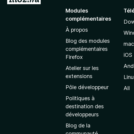
l
Modules
Tél
l
complémentaires
Dow
e
À propos
r
Win
à
Blog des modules
ma
l
complémentaires
a
iOS
Firefox
p
And
Atelier sur les
a
extensions
Lin
g
e
Pôle développeur
All
d
Politiques à
’
destination des
a
développeurs
c
Blog de la
c
communauté