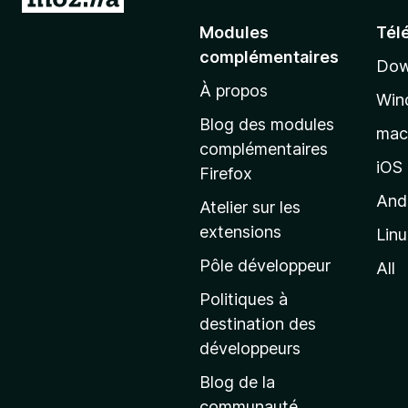
l
Modules
Tél
l
complémentaires
Dow
e
À propos
r
Win
à
Blog des modules
ma
l
complémentaires
a
iOS
Firefox
p
And
Atelier sur les
a
extensions
Lin
g
e
Pôle développeur
All
d
Politiques à
’
destination des
a
développeurs
c
Blog de la
c
communauté