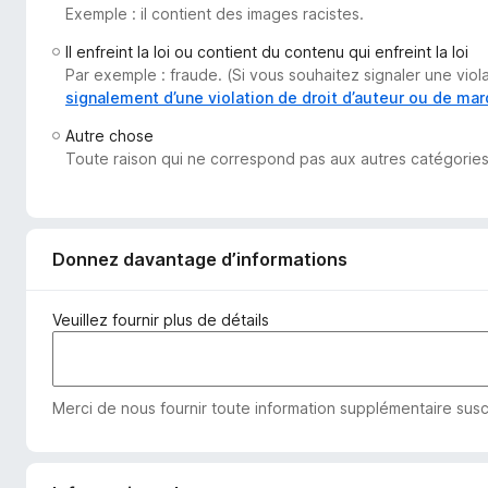
Exemple : il contient des images racistes.
g
a
Il enfreint la loi ou contient du contenu qui enfreint la loi
t
Par exemple : fraude. (Si vous souhaitez signaler une vio
e
signalement d’une violation de droit d’auteur ou de ma
u
Autre chose
r
Toute raison qui ne correspond pas aux autres catégories
F
i
r
e
Donnez davantage d’informations
f
o
Veuillez fournir plus de détails
x
Merci de nous fournir toute information supplémentaire susc