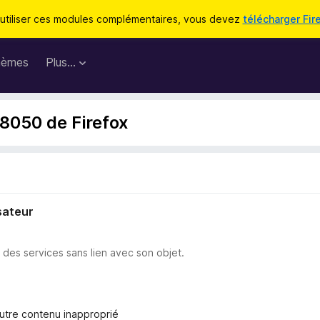
utiliser ces modules complémentaires, vous devez
télécharger Fir
hèmes
Plus…
68050 de Firefox
sateur
u des services sans lien avec son objet.
autre contenu inapproprié