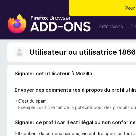
Pour 
M
o
Extensions
T
d
u
l
Utilisateur ou utilisatrice 186
e
s
p
Signaler cet utilisateur à Mozilla
o
u
Envoyer des commentaires à propos du profil utili
r
l
C’est du spam
e
Exemple : sa fiche fait de la publicité pour des produits o
n
a
Signaler ce profil car il est illégal ou non conforme
v
i
Il contient du contenu haineux, violent, trompeur ou tout 