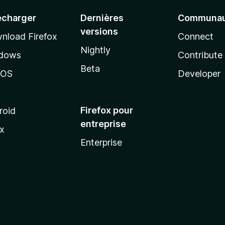
écharger
Dernières
Communau
versions
nload Firefox
Connect
Nightly
dows
Contribute
Beta
cOS
Developer
Firefox pour
roid
entreprise
ux
Enterprise