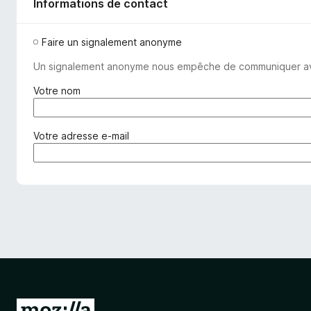
Informations de contact
Faire un signalement anonyme
Un signalement anonyme nous empêche de communiquer avec v
(
Votre nom
o
b
l
(
Votre adresse e-mail
i
o
g
b
a
l
t
i
o
g
i
a
r
t
e
o
)
i
r
e
A
)