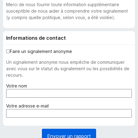
Merci de nous fournir toute information supplémentaire
susceptible de nous aider à comprendre votre signalement
(y compris quelle politique, selon vous, a été violée).
Informations de contact
Faire un signalement anonyme
Un signalement anonyme nous empêche de communiquer
avec vous sur le statut du signalement ou les possibilités de
recours.
(
Votre nom
o
b
l
(
Votre adresse e-mail
i
o
g
b
a
l
t
i
Envoyer un rapport
o
g