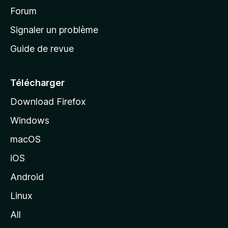
’
Forum
a
Signaler un problème
c
Guide de revue
c
u
e
Télécharger
i
Download Firefox
l
Windows
d
e
macOS
M
iOS
o
z
Android
i
Linux
l
All
l