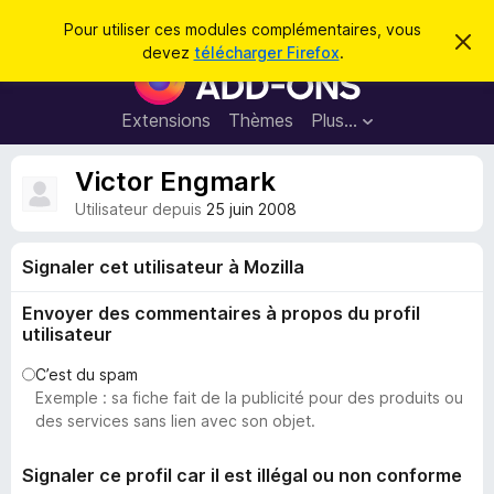
R
Connexion
Pour utiliser ces modules complémentaires, vous
C
e
devez
télécharger Firefox
.
a
M
c
c
o
h
h
e
d
Extensions
Thèmes
Plus…
e
r
u
c
r
e
l
Victor Engmark
c
m
e
e
h
Utilisateur depuis
25 juin 2008
s
s
e
s
p
a
r
Signaler cet utilisateur à Mozilla
g
o
e
u
Envoyer des commentaires à propos du profil
r
utilisateur
l
C’est du spam
e
Exemple : sa fiche fait de la publicité pour des produits ou
n
des services sans lien avec son objet.
a
v
Signaler ce profil car il est illégal ou non conforme
i