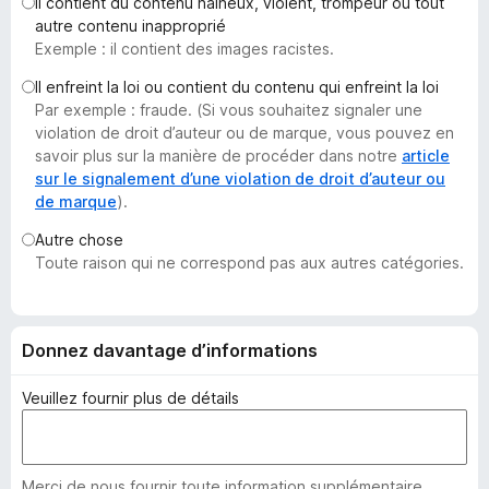
Il contient du contenu haineux, violent, trompeur ou tout
g
autre contenu inapproprié
a
Exemple : il contient des images racistes.
t
Il enfreint la loi ou contient du contenu qui enfreint la loi
e
Par exemple : fraude. (Si vous souhaitez signaler une
u
violation de droit d’auteur ou de marque, vous pouvez en
r
savoir plus sur la manière de procéder dans notre
article
F
sur le signalement d’une violation de droit d’auteur ou
de marque
).
i
r
Autre chose
e
Toute raison qui ne correspond pas aux autres catégories.
f
o
x
Donnez davantage d’informations
Veuillez fournir plus de détails
Merci de nous fournir toute information supplémentaire