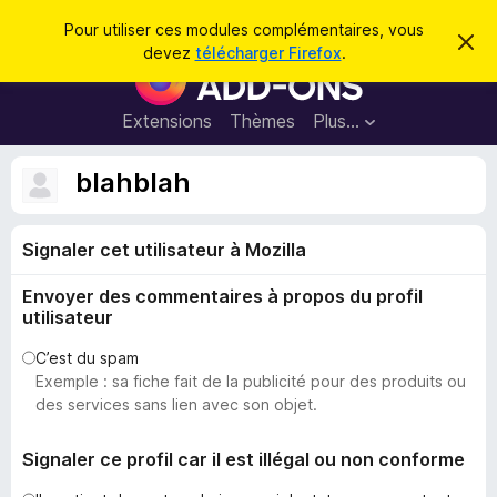
R
Connexion
Pour utiliser ces modules complémentaires, vous
C
e
devez
télécharger Firefox
.
a
M
c
c
o
h
h
e
d
Extensions
Thèmes
Plus…
e
r
u
c
r
e
l
blahblah
c
m
e
e
h
s
s
e
s
Signaler cet utilisateur à Mozilla
p
a
r
g
o
e
Envoyer des commentaires à propos du profil
u
utilisateur
r
l
C’est du spam
Exemple : sa fiche fait de la publicité pour des produits ou
e
des services sans lien avec son objet.
n
a
Signaler ce profil car il est illégal ou non conforme
v
i