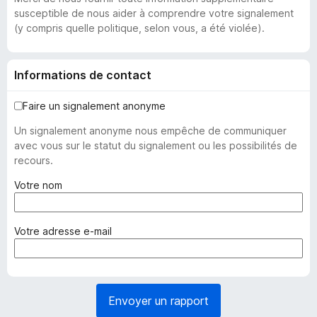
susceptible de nous aider à comprendre votre signalement
(y compris quelle politique, selon vous, a été violée).
Informations de contact
Faire un signalement anonyme
Un signalement anonyme nous empêche de communiquer
avec vous sur le statut du signalement ou les possibilités de
recours.
(
Votre nom
o
b
l
(
Votre adresse e-mail
i
o
g
b
a
l
t
i
Envoyer un rapport
o
g