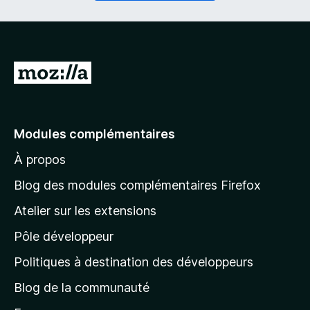
i
a
r
t
e
o
)
i
r
A
e
l
)
l
e
Modules complémentaires
r
À propos
à
l
Blog des modules complémentaires Firefox
a
Atelier sur les extensions
p
Pôle développeur
a
g
Politiques à destination des développeurs
e
Blog de la communauté
d