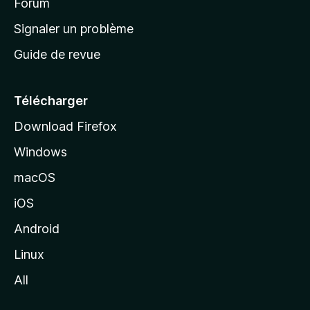
’
Forum
a
Signaler un problème
c
Guide de revue
c
u
e
Télécharger
i
Download Firefox
l
Windows
d
e
macOS
M
iOS
o
z
Android
i
Linux
l
All
l
a