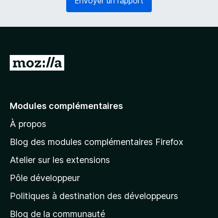
Envoyer un rapport
o
g
i
a
r
t
e
o
)
i
r
A
e
l
)
l
e
Modules complémentaires
r
À propos
à
l
Blog des modules complémentaires Firefox
a
Atelier sur les extensions
p
Pôle développeur
a
g
Politiques à destination des développeurs
e
Blog de la communauté