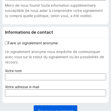
Merci de nous fournir toute information supplémentaire
susceptible de nous aider à comprendre votre signalement
(y compris quelle politique, selon vous, a été violée).
Informations de contact
Faire un signalement anonyme
Un signalement anonyme nous empêche de communiquer
avec vous sur le statut du signalement ou les possibilités de
recours.
(
Votre nom
o
b
l
(
Votre adresse e-mail
i
o
g
b
a
l
t
i