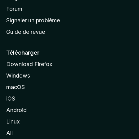
d
’
Forum
a
Signaler un problème
c
Guide de revue
c
u
e
Télécharger
i
Download Firefox
l
Windows
d
e
macOS
M
iOS
o
z
Android
i
Linux
l
All
l