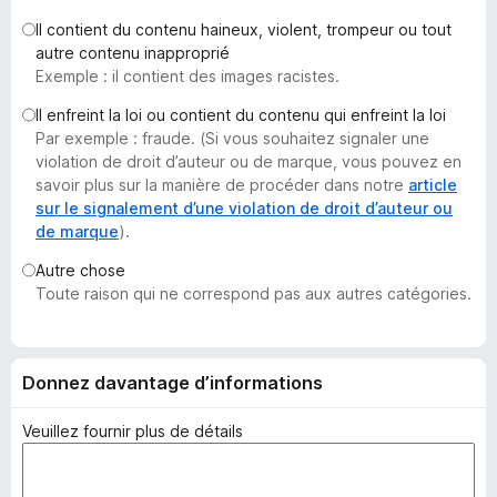
g
Il contient du contenu haineux, violent, trompeur ou tout
a
autre contenu inapproprié
t
Exemple : il contient des images racistes.
e
Il enfreint la loi ou contient du contenu qui enfreint la loi
u
Par exemple : fraude. (Si vous souhaitez signaler une
r
violation de droit d’auteur ou de marque, vous pouvez en
F
savoir plus sur la manière de procéder dans notre
article
i
sur le signalement d’une violation de droit d’auteur ou
de marque
).
r
e
Autre chose
f
Toute raison qui ne correspond pas aux autres catégories.
o
x
Donnez davantage d’informations
Veuillez fournir plus de détails