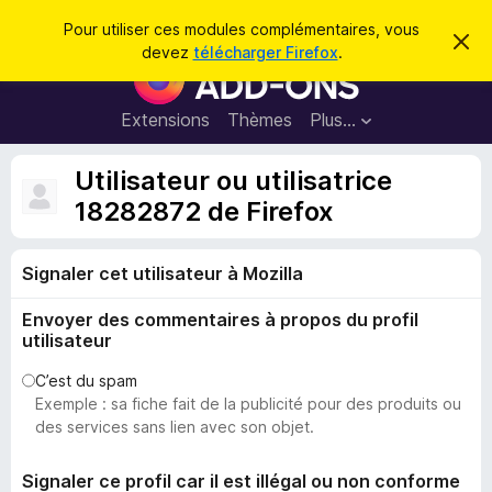
R
Connexion
Pour utiliser ces modules complémentaires, vous
C
e
devez
télécharger Firefox
.
a
M
c
c
o
h
h
e
d
Extensions
Thèmes
Plus…
e
r
u
c
r
e
l
Utilisateur ou utilisatrice
c
m
e
e
18282872 de Firefox
h
s
s
e
s
p
a
r
g
Signaler cet utilisateur à Mozilla
o
e
u
Envoyer des commentaires à propos du profil
r
utilisateur
l
e
C’est du spam
Exemple : sa fiche fait de la publicité pour des produits ou
n
des services sans lien avec son objet.
a
v
Signaler ce profil car il est illégal ou non conforme
i