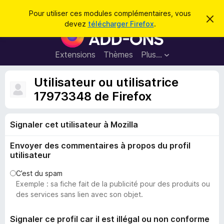
R
Connexion
Pour utiliser ces modules complémentaires, vous
C
e
devez
télécharger Firefox
.
a
M
c
c
o
h
h
e
d
Extensions
Thèmes
Plus…
e
r
u
c
r
e
l
Utilisateur ou utilisatrice
c
m
e
e
17973348 de Firefox
h
s
s
e
s
p
a
r
g
Signaler cet utilisateur à Mozilla
o
e
u
Envoyer des commentaires à propos du profil
r
utilisateur
l
e
C’est du spam
Exemple : sa fiche fait de la publicité pour des produits ou
n
des services sans lien avec son objet.
a
v
Signaler ce profil car il est illégal ou non conforme
i