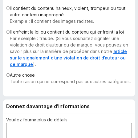
g
Il contient du contenu haineux, violent, trompeur ou tout
a
autre contenu inapproprié
t
Exemple : il contient des images racistes.
e
Il enfreint la loi ou contient du contenu qui enfreint la loi
u
Par exemple : fraude. (Si vous souhaitez signaler une
r
violation de droit d’auteur ou de marque, vous pouvez en
F
savoir plus sur la manière de procéder dans notre
article
i
sur le signalement d’une violation de droit d’auteur ou
de marque
).
r
e
Autre chose
f
Toute raison qui ne correspond pas aux autres catégories.
o
x
Donnez davantage d’informations
Veuillez fournir plus de détails