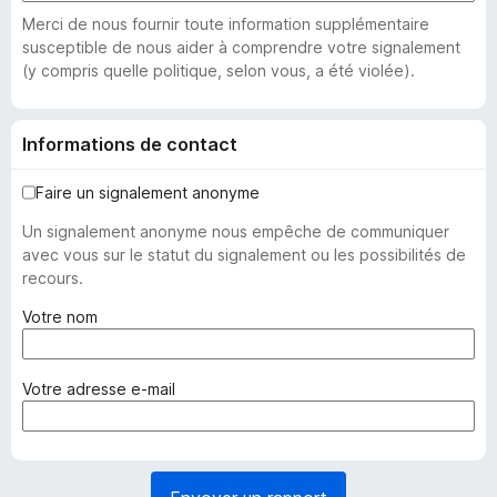
Merci de nous fournir toute information supplémentaire
susceptible de nous aider à comprendre votre signalement
(y compris quelle politique, selon vous, a été violée).
Informations de contact
Faire un signalement anonyme
Un signalement anonyme nous empêche de communiquer
avec vous sur le statut du signalement ou les possibilités de
recours.
(
Votre nom
o
b
l
(
Votre adresse e-mail
i
o
g
b
a
l
t
i