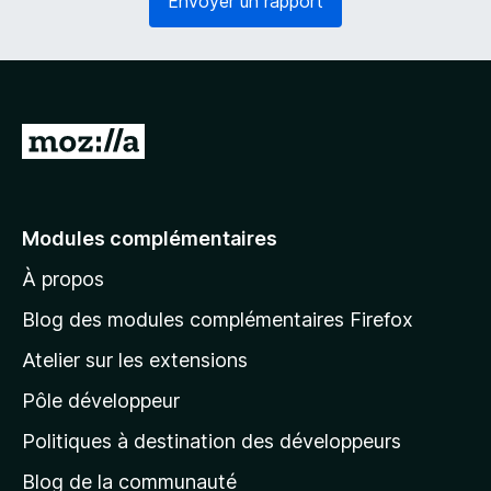
Envoyer un rapport
o
g
i
a
r
t
e
o
)
i
r
A
e
l
)
l
e
Modules complémentaires
r
À propos
à
l
Blog des modules complémentaires Firefox
a
Atelier sur les extensions
p
Pôle développeur
a
g
Politiques à destination des développeurs
e
Blog de la communauté