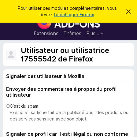
R
Connexion
Pour utiliser ces modules complémentaires, vous
C
e
devez
télécharger Firefox
.
a
M
c
c
o
h
h
e
d
Extensions
Thèmes
Plus…
e
r
u
c
r
e
l
Utilisateur ou utilisatrice
c
m
e
e
17555542 de Firefox
h
s
s
e
s
p
a
r
g
Signaler cet utilisateur à Mozilla
o
e
u
Envoyer des commentaires à propos du profil
r
utilisateur
l
e
C’est du spam
Exemple : sa fiche fait de la publicité pour des produits ou
n
des services sans lien avec son objet.
a
v
Signaler ce profil car il est illégal ou non conforme
i