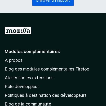
Envoyer un rapport
o
g
i
a
r
t
e
o
)
i
r
A
e
l
)
l
e
Modules complémentaires
r
À propos
à
l
Blog des modules complémentaires Firefox
a
Atelier sur les extensions
p
Pôle développeur
a
g
Politiques à destination des développeurs
e
Blog de la communauté