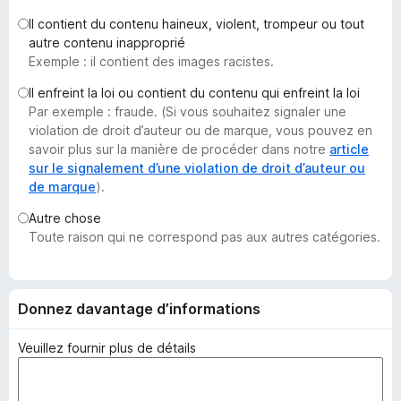
g
Il contient du contenu haineux, violent, trompeur ou tout
a
autre contenu inapproprié
t
Exemple : il contient des images racistes.
e
Il enfreint la loi ou contient du contenu qui enfreint la loi
u
Par exemple : fraude. (Si vous souhaitez signaler une
r
violation de droit d’auteur ou de marque, vous pouvez en
F
savoir plus sur la manière de procéder dans notre
article
i
sur le signalement d’une violation de droit d’auteur ou
de marque
).
r
e
Autre chose
f
Toute raison qui ne correspond pas aux autres catégories.
o
x
Donnez davantage d’informations
Veuillez fournir plus de détails