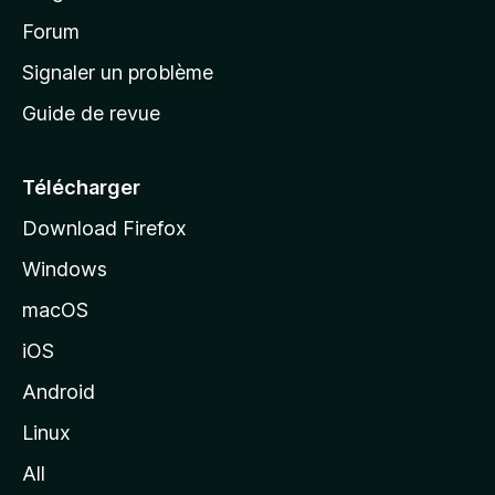
d
’
Forum
a
Signaler un problème
c
Guide de revue
c
u
e
Télécharger
i
Download Firefox
l
Windows
d
e
macOS
M
iOS
o
z
Android
i
Linux
l
All
l