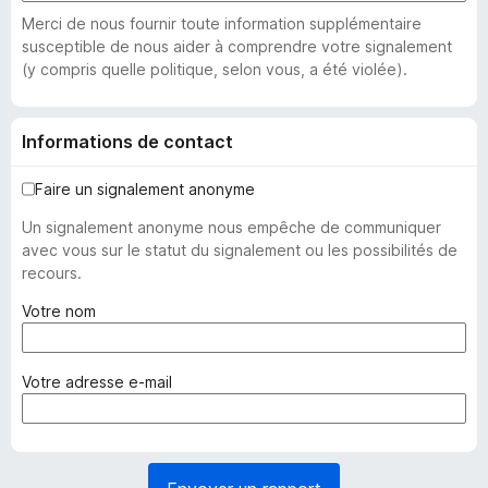
Merci de nous fournir toute information supplémentaire
susceptible de nous aider à comprendre votre signalement
(y compris quelle politique, selon vous, a été violée).
Informations de contact
Faire un signalement anonyme
Un signalement anonyme nous empêche de communiquer
avec vous sur le statut du signalement ou les possibilités de
recours.
(
Votre nom
o
b
l
(
Votre adresse e-mail
i
o
g
b
a
l
t
i