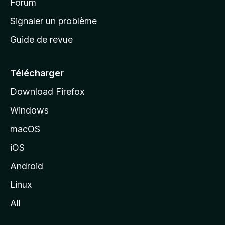
’
Forum
a
Signaler un problème
c
Guide de revue
c
u
e
Télécharger
i
Download Firefox
l
Windows
d
e
macOS
M
iOS
o
z
Android
i
Linux
l
All
l
a