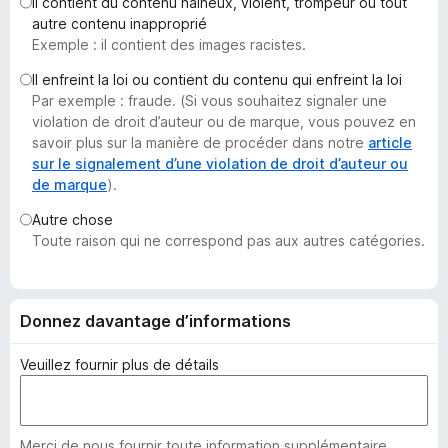
Il contient du contenu haineux, violent, trompeur ou tout
g
autre contenu inapproprié
a
Exemple : il contient des images racistes.
t
Il enfreint la loi ou contient du contenu qui enfreint la loi
e
Par exemple : fraude. (Si vous souhaitez signaler une
u
violation de droit d’auteur ou de marque, vous pouvez en
r
savoir plus sur la manière de procéder dans notre
article
F
sur le signalement d’une violation de droit d’auteur ou
de marque
).
i
r
Autre chose
e
Toute raison qui ne correspond pas aux autres catégories.
f
o
x
Donnez davantage d’informations
Veuillez fournir plus de détails
Merci de nous fournir toute information supplémentaire