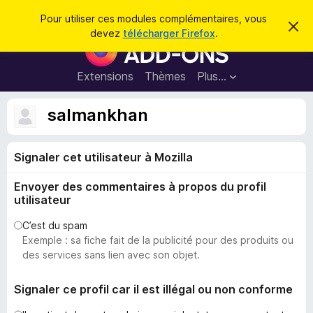
R
Connexion
Pour utiliser ces modules complémentaires, vous
C
e
devez
télécharger Firefox
.
a
M
c
c
o
h
h
e
d
Extensions
Thèmes
Plus…
e
r
u
c
r
e
l
salmankhan
c
m
e
e
h
s
s
e
s
Signaler cet utilisateur à Mozilla
p
a
r
g
o
e
Envoyer des commentaires à propos du profil
u
utilisateur
r
l
C’est du spam
Exemple : sa fiche fait de la publicité pour des produits ou
e
des services sans lien avec son objet.
n
a
Signaler ce profil car il est illégal ou non conforme
v
i