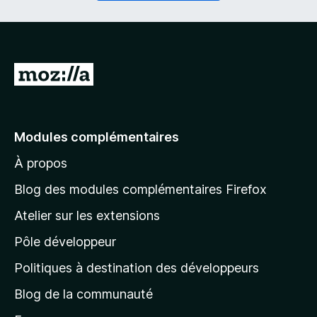
i
a
r
t
e
o
)
i
r
A
e
l
)
l
e
Modules complémentaires
r
À propos
à
l
Blog des modules complémentaires Firefox
a
Atelier sur les extensions
p
Pôle développeur
a
g
Politiques à destination des développeurs
e
Blog de la communauté
d