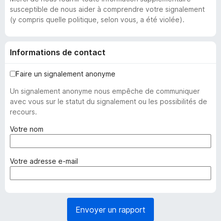
susceptible de nous aider à comprendre votre signalement
(y compris quelle politique, selon vous, a été violée).
Informations de contact
Faire un signalement anonyme
Un signalement anonyme nous empêche de communiquer
avec vous sur le statut du signalement ou les possibilités de
recours.
(
Votre nom
o
b
l
(
Votre adresse e-mail
i
o
g
b
a
l
t
i
Envoyer un rapport
o
g