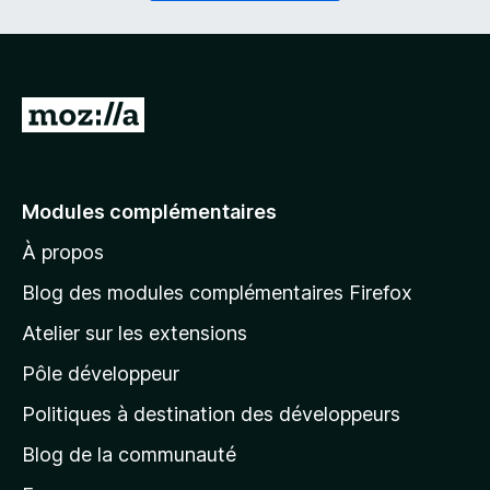
i
a
r
t
e
o
)
i
r
A
e
l
)
l
e
Modules complémentaires
r
À propos
à
l
Blog des modules complémentaires Firefox
a
Atelier sur les extensions
p
Pôle développeur
a
g
Politiques à destination des développeurs
e
Blog de la communauté
d