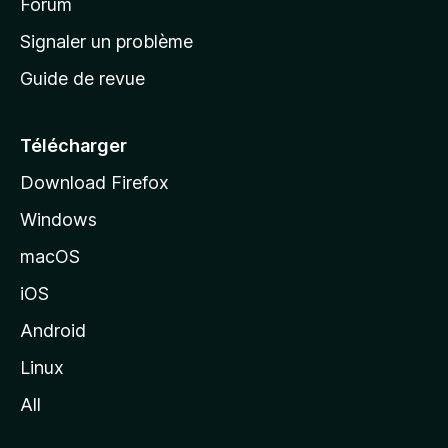
’
Forum
a
Signaler un problème
c
Guide de revue
c
u
e
Télécharger
i
Download Firefox
l
Windows
d
e
macOS
M
iOS
o
z
Android
i
Linux
l
All
l
a