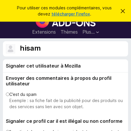
R
Connexion
Pour utiliser ces modules complémentaires, vous
C
e
devez
télécharger Firefox
.
a
M
c
c
o
h
h
e
d
Extensions
Thèmes
Plus…
e
r
u
c
r
e
l
hisam
c
m
e
e
h
s
s
e
s
Signaler cet utilisateur à Mozilla
p
a
r
g
o
e
Envoyer des commentaires à propos du profil
u
utilisateur
r
l
C’est du spam
Exemple : sa fiche fait de la publicité pour des produits ou
e
des services sans lien avec son objet.
n
a
Signaler ce profil car il est illégal ou non conforme
v
i