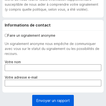
susceptible de nous aider à comprendre votre signalement
(y compris quelle politique, selon vous, a été violée).
Informations de contact
Faire un signalement anonyme
Un signalement anonyme nous empêche de communiquer
avec vous sur le statut du signalement ou les possibilités de
recours.
(
Votre nom
o
b
l
(
Votre adresse e-mail
i
o
g
b
a
l
t
i
Envoyer un rapport
o
g