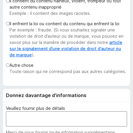
Il contient du contenu haineux, violent, trompeur ou tout
g
autre contenu inapproprié
a
Exemple : il contient des images racistes.
t
Il enfreint la loi ou contient du contenu qui enfreint la loi
e
Par exemple : fraude. (Si vous souhaitez signaler une
u
violation de droit d’auteur ou de marque, vous pouvez en
r
savoir plus sur la manière de procéder dans notre
article
F
sur le signalement d’une violation de droit d’auteur ou
de marque
).
i
r
Autre chose
e
Toute raison qui ne correspond pas aux autres catégories.
f
o
x
Donnez davantage d’informations
Veuillez fournir plus de détails
Merci de nous fournir toute information supplémentaire