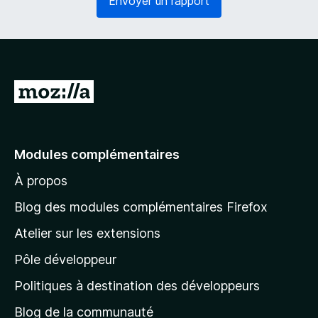
Envoyer un rapport
o
g
i
a
r
t
e
o
)
i
r
A
e
l
)
l
e
Modules complémentaires
r
À propos
à
l
Blog des modules complémentaires Firefox
a
Atelier sur les extensions
p
Pôle développeur
a
g
Politiques à destination des développeurs
e
Blog de la communauté