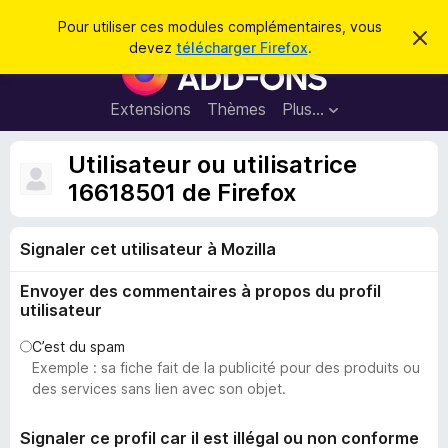
R
Connexion
Pour utiliser ces modules complémentaires, vous
C
e
devez
télécharger Firefox
.
a
M
c
c
o
h
h
e
d
Extensions
Thèmes
Plus…
e
r
u
c
r
e
l
Utilisateur ou utilisatrice
c
m
e
e
16618501 de Firefox
h
s
s
e
s
p
a
r
g
Signaler cet utilisateur à Mozilla
o
e
u
Envoyer des commentaires à propos du profil
r
utilisateur
l
e
C’est du spam
Exemple : sa fiche fait de la publicité pour des produits ou
n
des services sans lien avec son objet.
a
v
Signaler ce profil car il est illégal ou non conforme
i