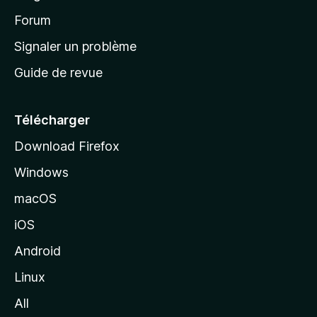
d
’
Forum
a
Signaler un problème
c
Guide de revue
c
u
e
Télécharger
i
Download Firefox
l
Windows
d
e
macOS
M
iOS
o
z
Android
i
Linux
l
All
l