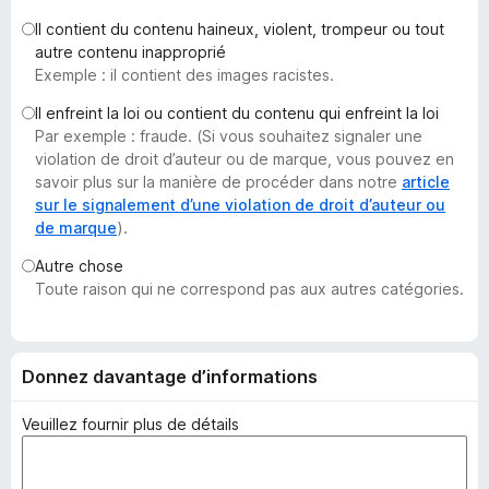
g
Il contient du contenu haineux, violent, trompeur ou tout
a
autre contenu inapproprié
t
Exemple : il contient des images racistes.
e
Il enfreint la loi ou contient du contenu qui enfreint la loi
u
Par exemple : fraude. (Si vous souhaitez signaler une
r
violation de droit d’auteur ou de marque, vous pouvez en
F
savoir plus sur la manière de procéder dans notre
article
i
sur le signalement d’une violation de droit d’auteur ou
de marque
).
r
e
Autre chose
f
Toute raison qui ne correspond pas aux autres catégories.
o
x
Donnez davantage d’informations
Veuillez fournir plus de détails