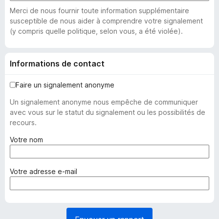
Merci de nous fournir toute information supplémentaire
susceptible de nous aider à comprendre votre signalement
(y compris quelle politique, selon vous, a été violée).
Informations de contact
Faire un signalement anonyme
Un signalement anonyme nous empêche de communiquer
avec vous sur le statut du signalement ou les possibilités de
recours.
(
Votre nom
o
b
l
(
Votre adresse e-mail
i
o
g
b
a
l
t
i