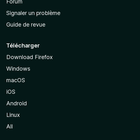
’
Forum
a
Signaler un problème
c
Guide de revue
c
u
e
Télécharger
i
Download Firefox
l
Windows
d
e
macOS
M
iOS
o
z
Android
i
Linux
l
All
l
a