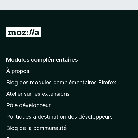
i
a
r
t
e
o
)
i
r
A
e
l
)
l
e
Modules complémentaires
r
À propos
à
l
Blog des modules complémentaires Firefox
a
Atelier sur les extensions
p
Pôle développeur
a
g
Politiques à destination des développeurs
e
Blog de la communauté
d