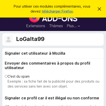
R
Connexion
Pour utiliser ces modules complémentaires, vous
C
e
devez
télécharger Firefox
.
a
M
c
c
o
h
h
e
d
Extensions
Thèmes
Plus…
e
r
u
c
r
e
l
LoGaIta99
c
m
e
e
h
s
s
e
s
Signaler cet utilisateur à Mozilla
p
a
r
g
o
e
Envoyer des commentaires à propos du profil
u
utilisateur
r
l
C’est du spam
Exemple : sa fiche fait de la publicité pour des produits ou
e
des services sans lien avec son objet.
n
a
Signaler ce profil car il est illégal ou non conforme
v
i