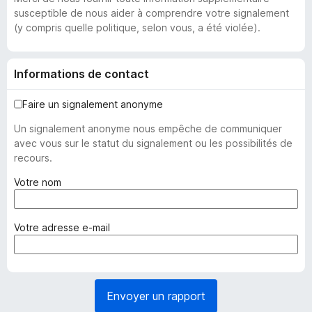
susceptible de nous aider à comprendre votre signalement
(y compris quelle politique, selon vous, a été violée).
Informations de contact
Faire un signalement anonyme
Un signalement anonyme nous empêche de communiquer
avec vous sur le statut du signalement ou les possibilités de
recours.
(
Votre nom
o
b
l
(
Votre adresse e-mail
i
o
g
b
a
l
t
i
Envoyer un rapport
o
g