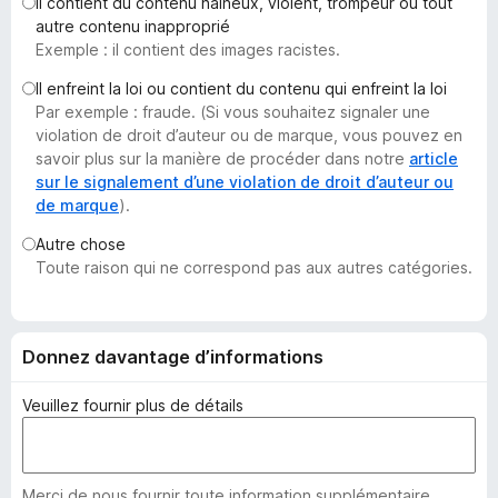
Il contient du contenu haineux, violent, trompeur ou tout
g
autre contenu inapproprié
a
Exemple : il contient des images racistes.
t
Il enfreint la loi ou contient du contenu qui enfreint la loi
e
Par exemple : fraude. (Si vous souhaitez signaler une
u
violation de droit d’auteur ou de marque, vous pouvez en
r
savoir plus sur la manière de procéder dans notre
article
F
sur le signalement d’une violation de droit d’auteur ou
de marque
).
i
r
Autre chose
e
Toute raison qui ne correspond pas aux autres catégories.
f
o
x
Donnez davantage d’informations
Veuillez fournir plus de détails
Merci de nous fournir toute information supplémentaire