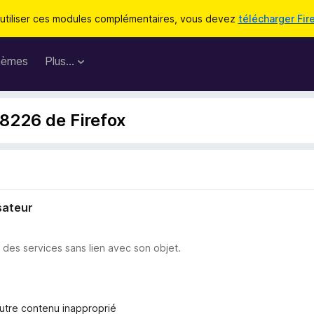
utiliser ces modules complémentaires, vous devez
télécharger Fir
hèmes
Plus…
98226 de Firefox
sateur
u des services sans lien avec son objet.
autre contenu inapproprié