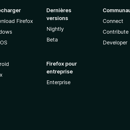
écharger
Dernières
Communau
versions
nload Firefox
Connect
Nightly
dows
Contribute
Beta
cOS
Developer
Firefox pour
roid
entreprise
ux
Enterprise