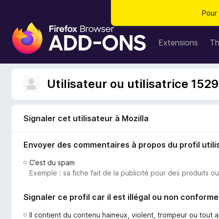
Pour 
M
o
Extensions
T
d
u
l
Utilisateur ou utilisatrice 152
e
s
p
Signaler cet utilisateur à Mozilla
o
u
Envoyer des commentaires à propos du profil utili
r
l
C’est du spam
e
Exemple : sa fiche fait de la publicité pour des produits o
n
a
Signaler ce profil car il est illégal ou non conforme
v
i
Il contient du contenu haineux, violent, trompeur ou tout 