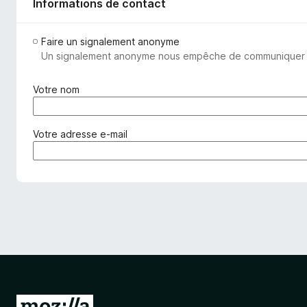
Informations de contact
Faire un signalement anonyme
Un signalement anonyme nous empêche de communiquer avec
(
Votre nom
o
b
l
(
Votre adresse e-mail
i
o
g
b
a
l
t
i
o
g
i
a
r
t
e
o
)
i
r
e
A
)