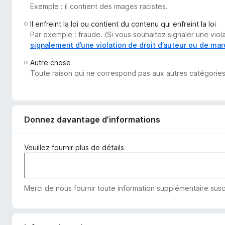
Exemple : il contient des images racistes.
g
a
Il enfreint la loi ou contient du contenu qui enfreint la loi
t
Par exemple : fraude. (Si vous souhaitez signaler une vio
e
signalement d’une violation de droit d’auteur ou de ma
u
Autre chose
r
Toute raison qui ne correspond pas aux autres catégories
F
i
r
e
Donnez davantage d’informations
f
o
Veuillez fournir plus de détails
x
Merci de nous fournir toute information supplémentaire susc