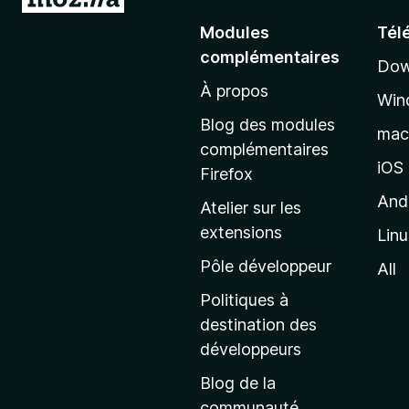
l
Modules
Tél
l
complémentaires
Dow
e
À propos
r
Win
à
Blog des modules
ma
l
complémentaires
a
iOS
Firefox
p
And
Atelier sur les
a
extensions
Lin
g
e
Pôle développeur
All
d
Politiques à
’
destination des
a
développeurs
c
Blog de la
c
communauté