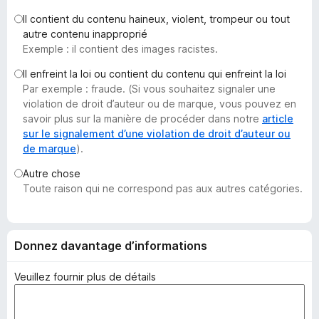
g
Il contient du contenu haineux, violent, trompeur ou tout
a
autre contenu inapproprié
t
Exemple : il contient des images racistes.
e
Il enfreint la loi ou contient du contenu qui enfreint la loi
u
Par exemple : fraude. (Si vous souhaitez signaler une
r
violation de droit d’auteur ou de marque, vous pouvez en
F
savoir plus sur la manière de procéder dans notre
article
i
sur le signalement d’une violation de droit d’auteur ou
de marque
).
r
e
Autre chose
f
Toute raison qui ne correspond pas aux autres catégories.
o
x
Donnez davantage d’informations
Veuillez fournir plus de détails