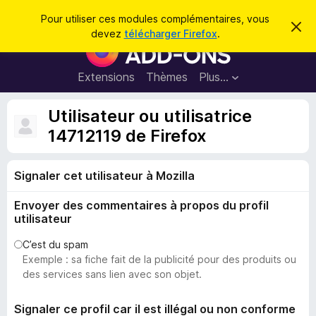
R
Connexion
Pour utiliser ces modules complémentaires, vous
C
e
devez
télécharger Firefox
.
a
M
c
c
o
h
h
e
d
Extensions
Thèmes
Plus…
e
r
u
c
r
e
l
Utilisateur ou utilisatrice
c
m
e
e
14712119 de Firefox
h
s
s
e
s
p
a
r
g
Signaler cet utilisateur à Mozilla
o
e
u
Envoyer des commentaires à propos du profil
r
utilisateur
l
e
C’est du spam
Exemple : sa fiche fait de la publicité pour des produits ou
n
des services sans lien avec son objet.
a
v
Signaler ce profil car il est illégal ou non conforme
i