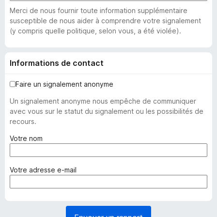
Merci de nous fournir toute information supplémentaire
susceptible de nous aider à comprendre votre signalement
(y compris quelle politique, selon vous, a été violée).
Informations de contact
Faire un signalement anonyme
Un signalement anonyme nous empêche de communiquer
avec vous sur le statut du signalement ou les possibilités de
recours.
(
Votre nom
o
b
l
(
Votre adresse e-mail
i
o
g
b
a
l
t
i