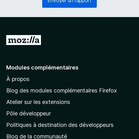
Envoyer un rapport
o
g
i
a
r
t
e
o
)
i
r
A
e
l
)
l
e
Modules complémentaires
r
À propos
à
l
Blog des modules complémentaires Firefox
a
Atelier sur les extensions
p
Pôle développeur
a
g
Politiques à destination des développeurs
e
Blog de la communauté