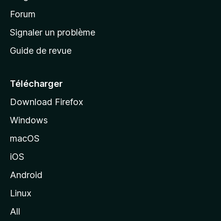
d
’
Forum
a
Signaler un problème
c
Guide de revue
c
u
e
Télécharger
i
Download Firefox
l
Windows
d
e
macOS
M
iOS
o
z
Android
i
Linux
l
All
l