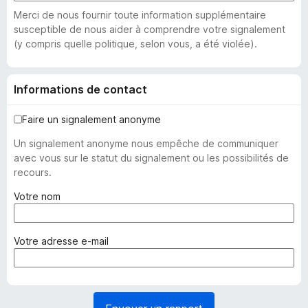
Merci de nous fournir toute information supplémentaire
susceptible de nous aider à comprendre votre signalement
(y compris quelle politique, selon vous, a été violée).
Informations de contact
Faire un signalement anonyme
Un signalement anonyme nous empêche de communiquer
avec vous sur le statut du signalement ou les possibilités de
recours.
(
Votre nom
o
b
l
(
Votre adresse e-mail
i
o
g
b
a
l
t
i