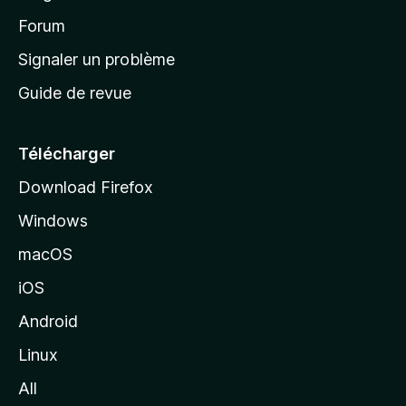
d
’
Forum
a
Signaler un problème
c
Guide de revue
c
u
e
Télécharger
i
Download Firefox
l
Windows
d
e
macOS
M
iOS
o
z
Android
i
Linux
l
All
l