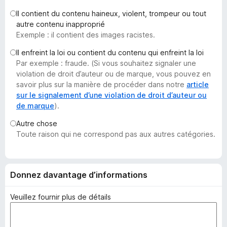
g
Il contient du contenu haineux, violent, trompeur ou tout
a
autre contenu inapproprié
t
Exemple : il contient des images racistes.
e
Il enfreint la loi ou contient du contenu qui enfreint la loi
u
Par exemple : fraude. (Si vous souhaitez signaler une
r
violation de droit d’auteur ou de marque, vous pouvez en
F
savoir plus sur la manière de procéder dans notre
article
i
sur le signalement d’une violation de droit d’auteur ou
de marque
).
r
e
Autre chose
f
Toute raison qui ne correspond pas aux autres catégories.
o
x
Donnez davantage d’informations
Veuillez fournir plus de détails