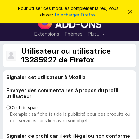
R
Connexion
Pour utiliser ces modules complémentaires, vous
C
e
devez
télécharger Firefox
.
a
M
c
c
o
h
h
e
d
Extensions
Thèmes
Plus…
e
r
u
c
r
e
l
Utilisateur ou utilisatrice
c
m
e
e
13285927 de Firefox
h
s
s
e
s
p
a
r
g
Signaler cet utilisateur à Mozilla
o
e
u
Envoyer des commentaires à propos du profil
r
utilisateur
l
e
C’est du spam
Exemple : sa fiche fait de la publicité pour des produits ou
n
des services sans lien avec son objet.
a
v
Signaler ce profil car il est illégal ou non conforme
i