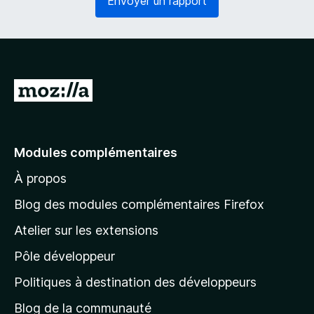
Envoyer un rapport
o
g
i
a
r
t
e
o
)
i
r
A
e
l
)
l
e
Modules complémentaires
r
À propos
à
l
Blog des modules complémentaires Firefox
a
Atelier sur les extensions
p
Pôle développeur
a
g
Politiques à destination des développeurs
e
Blog de la communauté