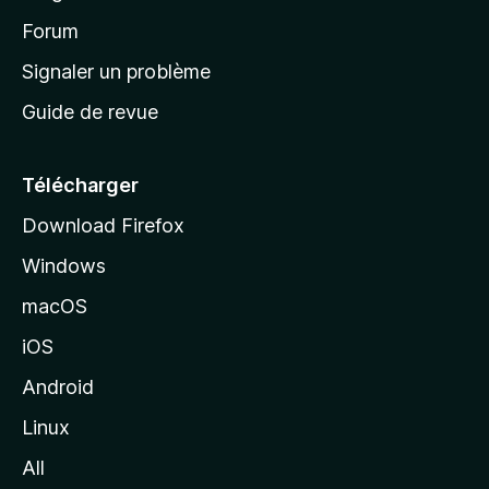
d
’
Forum
a
Signaler un problème
c
Guide de revue
c
u
e
Télécharger
i
Download Firefox
l
Windows
d
e
macOS
M
iOS
o
z
Android
i
Linux
l
All
l