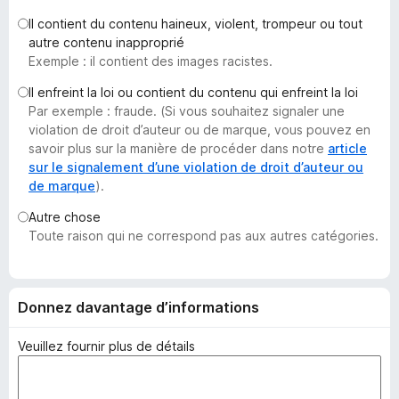
g
Il contient du contenu haineux, violent, trompeur ou tout
a
autre contenu inapproprié
t
Exemple : il contient des images racistes.
e
Il enfreint la loi ou contient du contenu qui enfreint la loi
u
Par exemple : fraude. (Si vous souhaitez signaler une
r
violation de droit d’auteur ou de marque, vous pouvez en
F
savoir plus sur la manière de procéder dans notre
article
i
sur le signalement d’une violation de droit d’auteur ou
de marque
).
r
e
Autre chose
f
Toute raison qui ne correspond pas aux autres catégories.
o
x
Donnez davantage d’informations
Veuillez fournir plus de détails