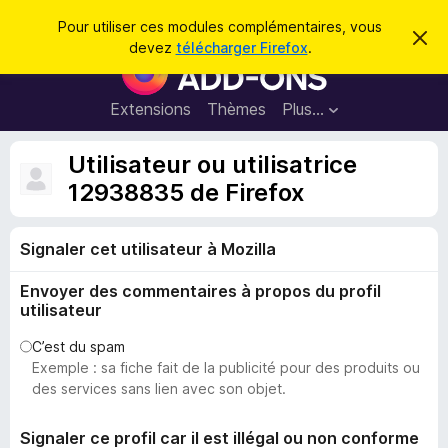
R
Connexion
Pour utiliser ces modules complémentaires, vous
C
e
devez
télécharger Firefox
.
a
M
c
c
o
h
h
e
d
Extensions
Thèmes
Plus…
e
r
u
c
r
e
l
Utilisateur ou utilisatrice
c
m
e
e
12938835 de Firefox
h
s
s
e
s
p
a
r
g
Signaler cet utilisateur à Mozilla
o
e
u
Envoyer des commentaires à propos du profil
r
utilisateur
l
e
C’est du spam
Exemple : sa fiche fait de la publicité pour des produits ou
n
des services sans lien avec son objet.
a
v
Signaler ce profil car il est illégal ou non conforme
i