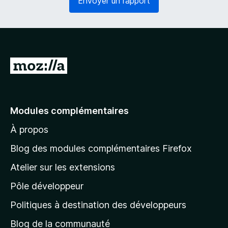
Envoyer un rapport
o
g
i
a
r
t
e
o
)
i
r
A
e
l
)
l
e
Modules complémentaires
r
À propos
à
l
Blog des modules complémentaires Firefox
a
Atelier sur les extensions
p
Pôle développeur
a
g
Politiques à destination des développeurs
e
Blog de la communauté