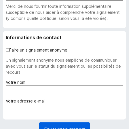
Merci de nous fournir toute information supplémentaire
susceptible de nous aider à comprendre votre signalement
(y compris quelle politique, selon vous, a été violée).
Informations de contact
Faire un signalement anonyme
Un signalement anonyme nous empêche de communiquer
avec vous sur le statut du signalement ou les possibilités de
recours.
(
Votre nom
o
b
l
(
Votre adresse e-mail
i
o
g
b
a
l
t
i