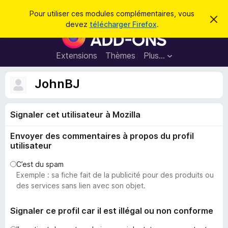
R
Connexion
Pour utiliser ces modules complémentaires, vous
C
e
devez
télécharger Firefox
.
a
M
c
c
o
h
h
e
d
Extensions
Thèmes
Plus…
e
r
u
c
r
e
l
JohnBJ
c
m
e
e
h
s
s
e
s
Signaler cet utilisateur à Mozilla
p
a
r
g
o
e
Envoyer des commentaires à propos du profil
u
utilisateur
r
l
C’est du spam
Exemple : sa fiche fait de la publicité pour des produits ou
e
des services sans lien avec son objet.
n
a
Signaler ce profil car il est illégal ou non conforme
v
i