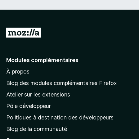
i
a
r
t
e
o
)
i
r
A
e
l
)
l
e
Modules complémentaires
r
À propos
à
l
Blog des modules complémentaires Firefox
a
Atelier sur les extensions
p
Pôle développeur
a
g
Politiques à destination des développeurs
e
Blog de la communauté
d