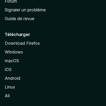
’
Forum
a
Signaler un problème
c
Guide de revue
c
u
e
Télécharger
i
Download Firefox
l
Windows
d
e
macOS
M
iOS
o
z
Android
i
Linux
l
All
l
a