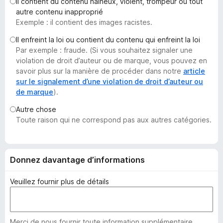
Il contient du contenu haineux, violent, trompeur ou tout
g
autre contenu inapproprié
a
Exemple : il contient des images racistes.
t
Il enfreint la loi ou contient du contenu qui enfreint la loi
e
Par exemple : fraude. (Si vous souhaitez signaler une
u
violation de droit d’auteur ou de marque, vous pouvez en
r
savoir plus sur la manière de procéder dans notre
article
F
sur le signalement d’une violation de droit d’auteur ou
de marque
).
i
r
Autre chose
e
Toute raison qui ne correspond pas aux autres catégories.
f
o
x
Donnez davantage d’informations
Veuillez fournir plus de détails
Merci de nous fournir toute information supplémentaire