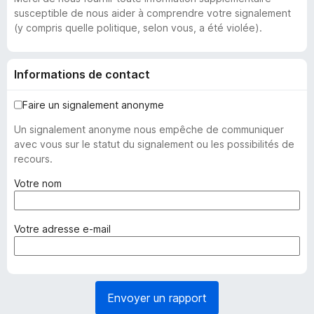
susceptible de nous aider à comprendre votre signalement
(y compris quelle politique, selon vous, a été violée).
Informations de contact
Faire un signalement anonyme
Un signalement anonyme nous empêche de communiquer
avec vous sur le statut du signalement ou les possibilités de
recours.
(
Votre nom
o
b
l
(
Votre adresse e-mail
i
o
g
b
a
l
t
i
Envoyer un rapport
o
g