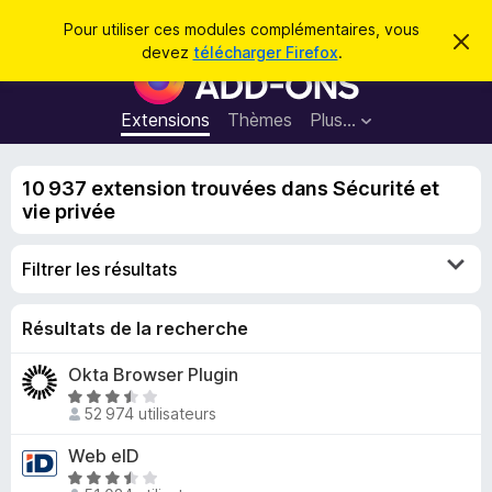
R
Connexion
Pour utiliser ces modules complémentaires, vous
C
e
devez
télécharger Firefox
.
a
M
c
c
o
h
h
e
d
Extensions
Thèmes
Plus…
e
r
u
c
r
e
l
c
m
10 937 extension trouvées dans Sécurité et
e
e
h
vie privée
s
s
e
s
p
a
r
Filtrer les résultats
g
o
e
u
r
Résultats de la recherche
l
Okta Browser Plugin
e
N
n
52 974 utilisateurs
o
a
t
Web eID
v
é
N
i
3