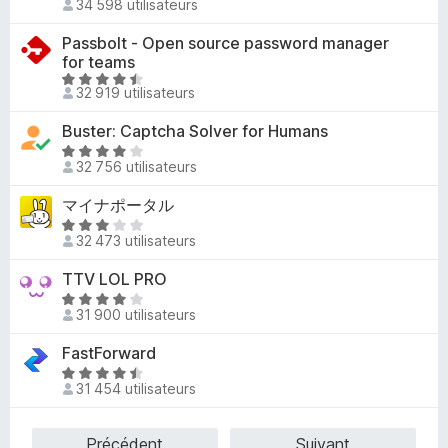
4
34 598 utilisateurs
u
o
,
r
t
Passbolt - Open source password manager
4
5
é
for teams
s
3
N
u
32 919 utilisateurs
,
o
r
2
t
5
Buster: Captcha Solver for Humans
s
é
N
u
4
32 756 utilisateurs
o
r
,
t
5
マイナポータル
4
é
N
s
3
32 473 utilisateurs
o
u
,
t
r
TTV LOL PRO
8
é
5
s
N
2
31 900 utilisateurs
u
o
,
r
t
FastForward
8
5
é
s
N
3
31 454 utilisateurs
u
o
,
r
t
9
5
é
Précédent
Suivant