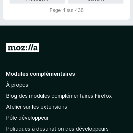
s
4
u
,
Page 4 sur 438
r
7
5
s
u
r
5
A
l
l
e
Modules complémentaires
r
À propos
à
l
Blog des modules complémentaires Firefox
a
Atelier sur les extensions
p
Pôle développeur
a
g
Politiques à destination des développeurs