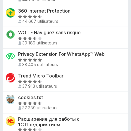
u
o
,
r
t
360 Internet Protection
3
5
é
s
N
3
44 667 utilisateurs
u
o
,
r
t
WOT - Naviguez sans risque
8
5
é
s
N
4
39 189 utilisateurs
u
o
,
r
t
Privacy Extension For WhatsApp™ Web
5
5
é
s
N
3
38 405 utilisateurs
u
o
,
r
t
Trend Micro Toolbar
7
5
é
s
N
4
37 913 utilisateurs
u
o
,
r
t
cookies.txt
8
5
é
s
N
4
37 389 utilisateurs
u
o
,
r
t
Расширение для работы с
4
5
é
1С:Предприятием
s
4
N