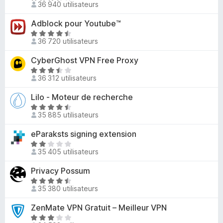
u
36 940 utilisateurs
,
o
r
7
t
5
Adblock pour Youtube™
s
é
N
u
3
36 720 utilisateurs
o
r
,
t
5
CyberGhost VPN Free Proxy
3
é
N
s
4
36 312 utilisateurs
o
u
,
t
r
Lilo - Moteur de recherche
4
é
5
s
N
3
35 885 utilisateurs
u
o
,
r
t
eParaksts signing extension
6
5
é
s
N
4
35 405 utilisateurs
u
o
,
r
t
Privacy Possum
7
5
é
s
N
2
35 380 utilisateurs
u
o
,
r
t
ZenMate VPN Gratuit – Meilleur VPN
2
5
é
s
N