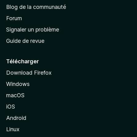
e
Blog de la communauté
d
’
Forum
a
Signaler un problème
c
Guide de revue
c
u
e
Télécharger
i
Download Firefox
l
Windows
d
e
macOS
M
iOS
o
z
Android
i
Linux
l