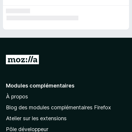
A
l
l
e
Modules complémentaires
r
À propos
à
l
Blog des modules complémentaires Firefox
a
Atelier sur les extensions
p
Pôle développeur
a