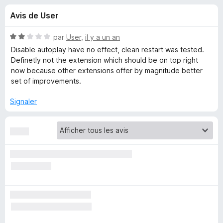
u
5
g
Avis de User
a
e
t
N
par
User
,
il y a un an
e
s
o
Disable autoplay have no effect, clean restart was tested.
u
t
Definetly not the extension which should be on top right
é
r
now because other extensions offer by magnitude better
p
2
F
set of improvements.
s
i
o
u
Signaler
r
r
e
u
5
f
o
r
x
Y
o
u