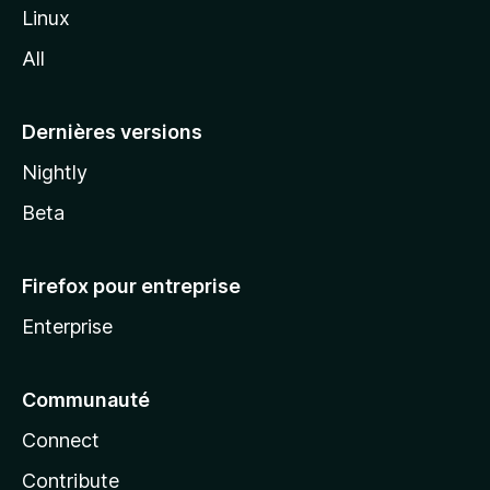
i
Linux
l
All
l
a
Dernières versions
Nightly
Beta
Firefox pour entreprise
Enterprise
Communauté
Connect
Contribute