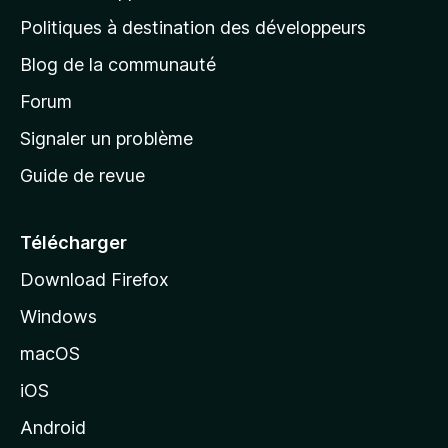
g
Politiques à destination des développeurs
e
Blog de la communauté
d
’
Forum
a
Signaler un problème
c
Guide de revue
c
u
e
Télécharger
i
Download Firefox
l
Windows
d
e
macOS
M
iOS
o
z
Android