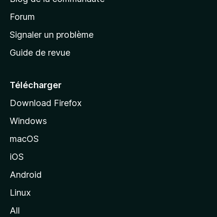
d
’
Forum
a
Signaler un problème
c
Guide de revue
c
u
e
Télécharger
i
Download Firefox
l
Windows
d
e
macOS
M
iOS
o
z
Android
i
Linux
l
All
l