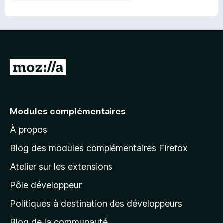
A
l
l
e
Modules complémentaires
r
À propos
à
l
Blog des modules complémentaires Firefox
a
Atelier sur les extensions
p
Pôle développeur
a
g
Politiques à destination des développeurs
e
Blog de la communauté