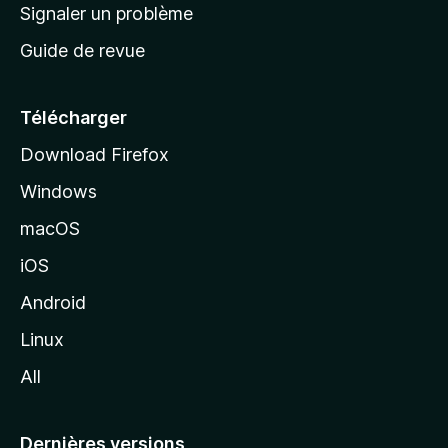
a
Signaler un problème
c
Guide de revue
c
u
e
Télécharger
i
Download Firefox
l
Windows
d
e
macOS
M
iOS
o
z
Android
i
Linux
l
All
l
a
Dernières versions