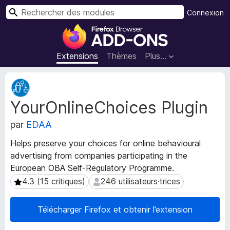
R
Connexion
e
M
c
o
h
d
Extensions
Thèmes
Plus…
e
u
r
l
M
c
e
é
h
YourOnlineChoices Plugin
t
s
e
a
p
r
par
EDAA
d
o
o
u
Helps preserve your choices for online behavioural
n
r
advertising from companies participating in the
n
l
European OBA Self-Regulatory Programme.
é
e
e
4.3 (15 critiques)
246 utilisateurs·trices
4.3 (15 critiques)
246 utilisateurs·trices
s
n
d
a
Télécharger Firefox et obtenir l’extension
e
v
l
i