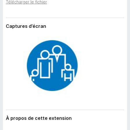
’
Télécharger le fichier
g
e
a
x
t
t
e
Captures d’écran
e
n
u
s
r
i
F
o
i
n
r
e
f
o
x
À propos de cette extension