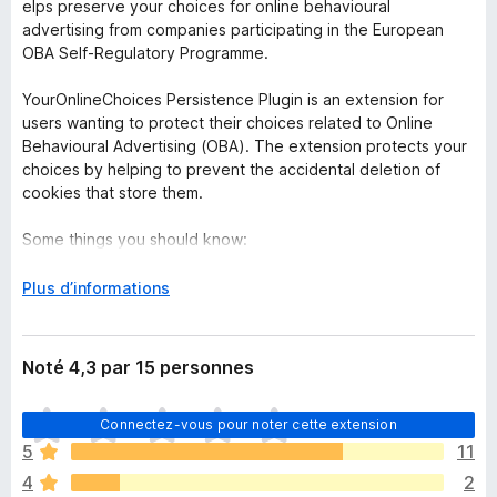
elps preserve your choices for online behavioural
advertising from companies participating in the European
OBA Self-Regulatory Programme.
YourOnlineChoices Persistence Plugin is an extension for
users wanting to protect their choices related to Online
Behavioural Advertising (OBA). The extension protects your
choices by helping to prevent the accidental deletion of
cookies that store them.
Some things you should know:
* YourOnlineChoices Persistence Plugin applies only to the
D
Plus d’informations
participating companies (You may find the complete list here
é
-
http://www.youronlinechoices.com/uk/your-ad-choices)
.
v
Once you install this extension, you may still receive online
e
Noté 4,3 par 15 personnes
advertising from participating companies, and the Web sites
l
you visit may still collect information for other purposes than
o
I
OBA.
Connectez-vous pour noter cette extension
p
l
p
5
11
n
* As more companies join the European OBA Self-Regulatory
e
4
2
’
Programme, they will be automatically added to the plugin.
r