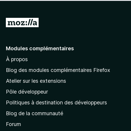
s
é
u
4
r
,
5
A
5
l
s
u
l
r
e
Modules complémentaires
5
r
À propos
à
l
Blog des modules complémentaires Firefox
a
Atelier sur les extensions
p
Pôle développeur
a
g
Politiques à destination des développeurs
e
Blog de la communauté
d
’
Forum