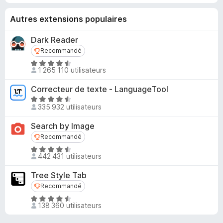
Autres extensions populaires
Dark Reader
Recommandé
Recommandé
N
1 265 110 utilisateurs
o
t
Correcteur de texte - LanguageTool
é
N
4
335 932 utilisateurs
o
,
t
Search by Image
5
é
Recommandé
Recommandé
s
4
u
N
,
442 431 utilisateurs
r
o
5
5
t
s
Tree Style Tab
é
u
Recommandé
Recommandé
4
r
N
,
5
138 360 utilisateurs
o
6
t