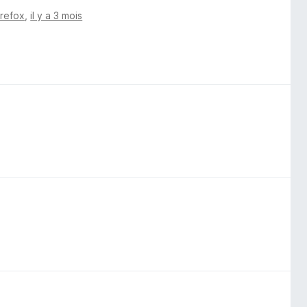
irefox
,
il y a 3 mois