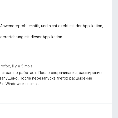
Anwenderproblematik, und nicht direkt mit der Applikation,
dererfahrung mit dieser Applikation.
irefox
,
il y a 5 mois
а стран не работает. После сворачивания, расширение
запущено. После перезапуска firefox расширение
 в Windows и в Linux.