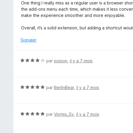
o
One thing I really miss as a regular user is a browser sho
u
t
the add‑ons menu each time, which makes it less conven
r
é
make the experience smoother and more enjoyable.
5
4
s
Overall, it’s a solid extension, but adding a shortcut wou
u
r
Signaler
5
N
par
poison
,
il y a 7 mois
o
t
é
4
N
par
BerlinBear
,
il y a 7 mois
s
o
u
t
r
é
5
5
N
par
Vormix_Sv
,
il y a 7 mois
s
o
u
t
r
é