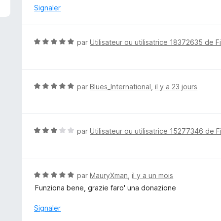
é
Signaler
5
s
u
N
par
Utilisateur ou utilisatrice 18372635 de F
r
o
5
t
é
5
N
par
Blues_International
,
il y a 23 jours
s
o
u
t
r
é
5
5
N
par
Utilisateur ou utilisatrice 15277346 de F
s
o
u
t
r
é
5
3
N
par
MauryXman
,
il y a un mois
s
o
Funziona bene, grazie faro' una donazione
u
t
r
é
Signaler
5
5