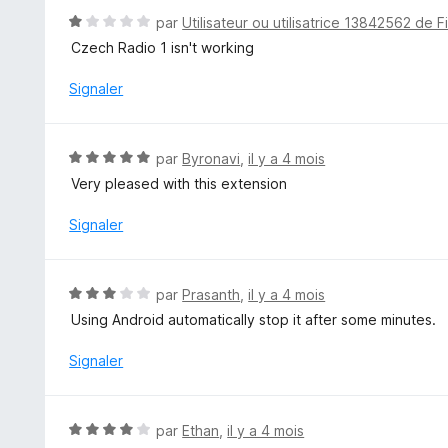
5
3
N
par
Utilisateur ou utilisatrice 13842562 de F
s
o
Czech Radio 1 isn't working
u
t
r
é
Signaler
5
1
s
u
N
par
Byronavi
,
il y a 4 mois
r
o
Very pleased with this extension
5
t
é
Signaler
5
s
u
N
par
Prasanth
,
il y a 4 mois
r
o
Using Android automatically stop it after some minutes.
5
t
é
Signaler
3
s
u
N
par
Ethan
,
il y a 4 mois
r