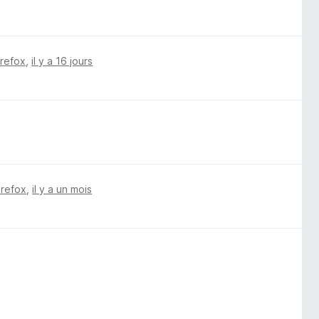
irefox
,
il y a 16 jours
irefox
,
il y a un mois