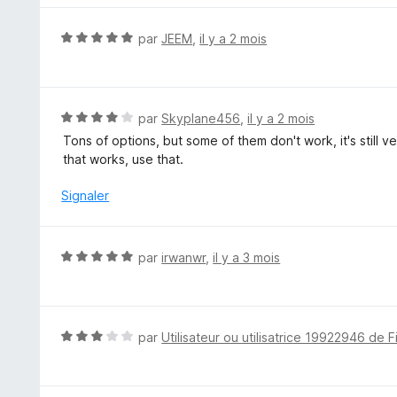
s
u
N
par
JEEM
,
il y a 2 mois
r
o
5
t
é
5
N
par
Skyplane456
,
il y a 2 mois
s
o
Tons of options, but some of them don't work, it's still ve
u
t
that works, use that.
r
é
5
4
Signaler
s
u
r
N
par
irwanwr
,
il y a 3 mois
5
o
t
é
5
N
par
Utilisateur ou utilisatrice 19922946 de F
s
o
u
t
r
é