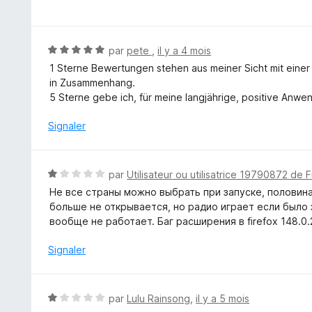
o
5
t
é
4
N
par
pete
,
il y a 4 mois
s
o
1 Sterne Bewertungen stehen aus meiner Sicht mit einer 
u
t
in Zusammenhang.
r
é
5 Sterne gebe ich, für meine langjährige, positive Anwen
5
5
s
Signaler
u
r
5
N
par
Utilisateur ou utilisatrice 19790872 de F
o
Не все страны можно выбрать при запуске, половин
t
больше не открывается, но радио играет если было 
é
вообще не работает. Баг расширения в firefox 148.0.2
1
s
Signaler
u
r
5
N
par
Lulu Rainsong
,
il y a 5 mois