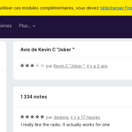
utiliser ces modules complémentaires, vous devez
télécharger Fir
hèmes
Plus…
Avis de Kevin C "Joker "
N
par
Kevin C "Joker "
,
il y a 5 ans
o
t
é
3
1 334 notes
s
u
r
5
N
par
deanna
,
il y a 17 heures
o
I really like the radio. It actually works for one
t