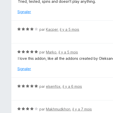
o
Tried, tested, spins and doesn't play anything.
t
é
Signaler
1
s
u
N
par
Kacper
,
il y a 5 mois
r
o
5
t
é
4
N
par
Marko
,
il y a 5 mois
s
o
I love this addon, like all the addons created by Oleksan
u
t
r
é
Signaler
5
5
s
u
N
par
elsenfox
,
il y a 6 mois
r
o
5
t
é
5
N
par
Makhmudkhon
,
il y a 7 mois
s