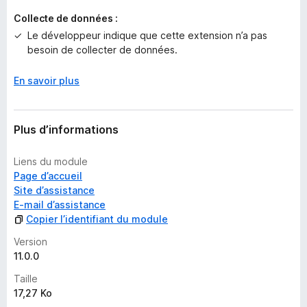
’
i
Collecte de données :
n
Le développeur indique que cette extension n’a pas
s
besoin de collecter de données.
t
a
En savoir plus
n
t
Plus d’informations
Liens du module
Page d’accueil
Site d’assistance
E-mail d’assistance
Copier l’identifiant du module
Version
11.0.0
Taille
17,27 Ko