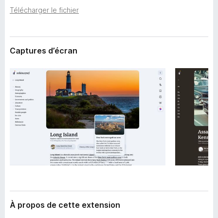
’
g
Télécharger le fichier
e
a
x
t
t
e
e
Captures d’écran
n
u
s
r
i
F
o
i
n
r
e
f
o
x
À propos de cette extension