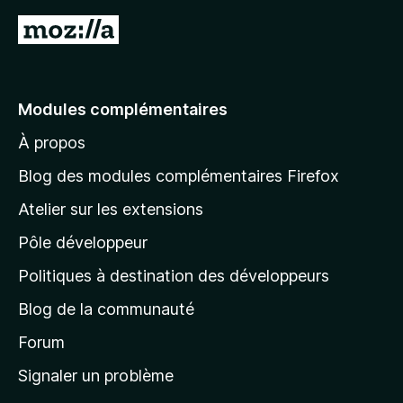
A
l
l
e
Modules complémentaires
r
À propos
à
l
Blog des modules complémentaires Firefox
a
Atelier sur les extensions
p
Pôle développeur
a
g
Politiques à destination des développeurs
e
Blog de la communauté
d
’
Forum
a
Signaler un problème
c