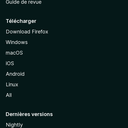
Guide de revue
c
u
e
Télécharger
i
Download Firefox
l
Windows
d
e
macOS
M
iOS
o
z
Android
i
Linux
l
All
l
a
Dernières versions
Nightly