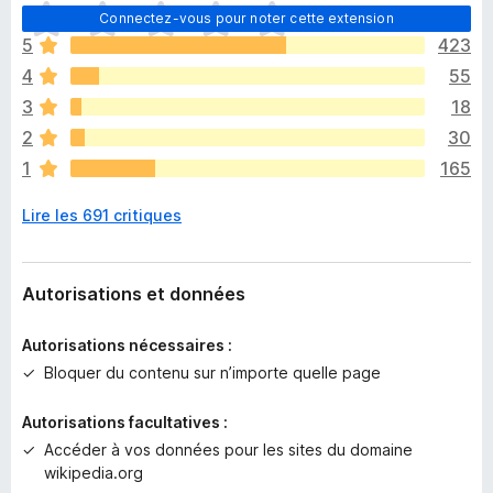
I
Connectez-vous pour noter cette extension
l
5
423
n
4
55
’
y
3
18
a
2
30
a
1
165
u
c
Lire les 691 critiques
u
n
e
n
Autorisations et données
o
t
Autorisations nécessaires :
e
Bloquer du contenu sur n’importe quelle page
p
o
Autorisations facultatives :
u
Accéder à vos données pour les sites du domaine
r
wikipedia.org
l