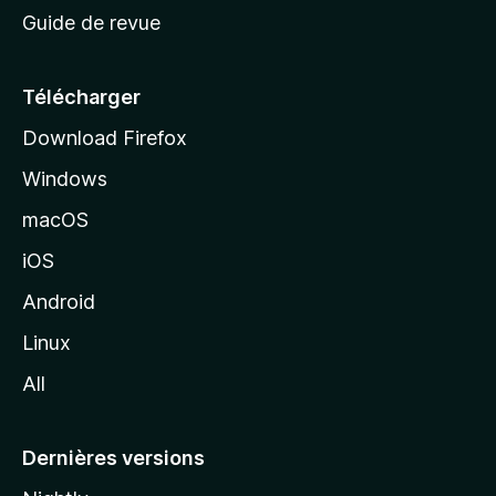
c
Guide de revue
c
u
e
Télécharger
i
Download Firefox
l
Windows
d
e
macOS
M
iOS
o
z
Android
i
Linux
l
All
l
a
Dernières versions