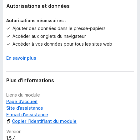
n
Autorisations et données
o
t
Autorisations nécessaires :
e
Ajouter des données dans le presse-papiers
p
Accéder aux onglets du navigateur
o
u
Accéder à vos données pour tous les sites web
r
l
En savoir plus
’
i
n
Plus d’informations
s
t
Liens du module
a
Page d’accueil
n
Site d’assistance
t
E-mail d’assistance
Copier l’identifiant du module
Version
1.5.4