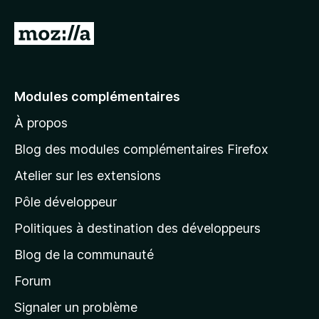
A
l
l
e
Modules complémentaires
r
À propos
à
l
Blog des modules complémentaires Firefox
a
Atelier sur les extensions
p
Pôle développeur
a
g
Politiques à destination des développeurs
e
Blog de la communauté
d
’
Forum
a
Signaler un problème