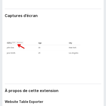
’
g
e
a
x
Captures d’écran
t
t
e
e
n
u
s
r
i
F
o
i
n
r
e
f
o
x
À propos de cette extension
Website Table Exporter