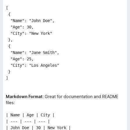
[
{
"Name": "John Doe",
"Age": 30,
"City": "New York"
},
{
"Name": "Jane Smith",
"Age": 25,
"City": "Los Angeles"
}
]
Markdown Format
: Great for documentation and README
files:
| Name | Age | City |
| --- | --- | --- |
| John Doe | 30 | New York |