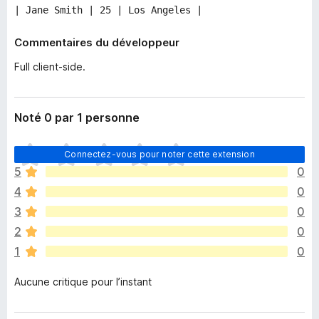
| Jane Smith | 25 | Los Angeles |
Commentaires du développeur
Full client-side.
Noté 0 par 1 personne
I
Connectez-vous pour noter cette extension
l
5
0
n
4
0
’
y
3
0
a
2
0
a
1
0
u
c
Aucune critique pour l’instant
u
n
e