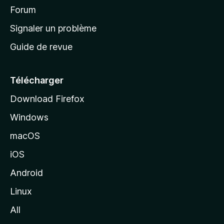
’
Forum
a
Signaler un problème
c
Guide de revue
c
u
e
Télécharger
i
Download Firefox
l
Windows
d
e
macOS
M
iOS
o
z
Android
i
Linux
l
All
l