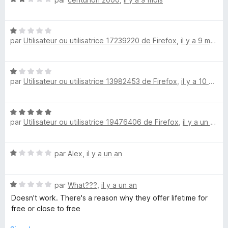
1
5
m
o
s
t
u
N
é
i
r
par
Utilisateur ou utilisatrice 17239220 de Firefox
,
il y a 9 mois
o
2
5
t
s
t
é
u
N
1
r
e
par
Utilisateur ou utilisatrice 13982453 de Firefox
,
il y a 10 mois
o
s
5
t
u
é
d
r
N
1
5
par
Utilisateur ou utilisatrice 19476406 de Firefox
,
il y a un an
o
s
M
t
u
é
r
N
e
par
Alex
,
il y a un an
5
5
o
s
t
u
i
N
é
par
What???
,
il y a un an
r
o
1
5
Doesn't work. There's a reason why they offer lifetime for
l
t
s
free or close to free
é
u
1
r