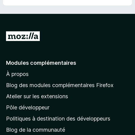
r
5
A
l
l
e
Modules complémentaires
r
À propos
à
l
Blog des modules complémentaires Firefox
a
Atelier sur les extensions
p
Pôle développeur
a
g
Politiques à destination des développeurs
e
Blog de la communauté
d