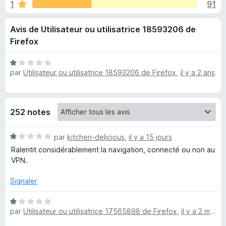
u
1
91
r
g
5
a
e
Avis de Utilisateur ou utilisatrice 18593206 de
t
Firefox
e
s
u
N
r
p
par
Utilisateur ou utilisatrice 18593206 de Firefox
,
il y a 2 ans
o
F
t
i
é
o
1
r
252 notes
s
e
u
u
f
N
r
par
kitchen-delicious
,
il y a 15 jours
o
r
o
5
Ralentit considérablement la navigation, connecté ou non au
x
t
VPN.
é
P
1
Signaler
s
r
u
N
r
par
Utilisateur ou utilisatrice 17565898 de Firefox
,
il y a 2 mois
o
o
5
t