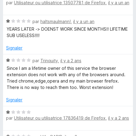
par
Utilisateur ou utilisatrice 13507781 de Firefox
,
il y a un an
o
s
N
t
u
é
r
N
par
haltsmaulmann!
,
il y a un an
1
5
e
o
s
YEARS LATER -> DOENST WORK SINCE MONTHS!! LIFETIME
t
u
SUB USELESS!!!!
x
é
r
1
5
Signaler
t
s
u
N
par
Trinquity
,
il y a 2 ans
r
o
e
Since I am a lifetime owner of this service the browser
5
t
extension does not work with any of the browsers around.
é
Tried chrome,edge,opera and my main browser firefox.
n
1
There is no way to reach them too. Worst extension!
s
s
u
Signaler
r
i
5
N
par
Utilisateur ou utilisatrice 17836419 de Firefox
,
il y a 2 ans
o
t
o
é