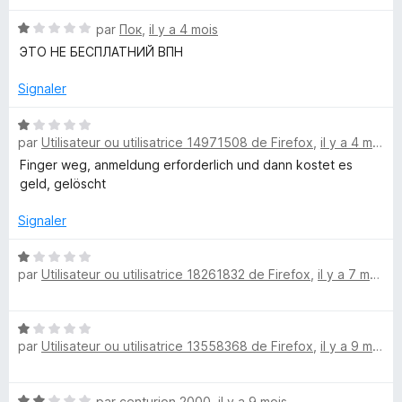
é
x
N
par
Пок
,
il y a 4 mois
1
o
s
ЭТО НЕ БЕСПЛАТНИЙ ВПН
t
u
y
é
r
Signaler
1
5
V
s
N
u
par
Utilisateur ou utilisatrice 14971508 de Firefox
,
il y a 4 mois
o
P
r
t
Finger weg, anmeldung erforderlich und dann kostet es
5
é
geld, gelöscht
N
1
s
Signaler
u
U
r
N
par
Utilisateur ou utilisatrice 18261832 de Firefox
,
il y a 7 mois
5
o
n
t
é
l
N
1
par
Utilisateur ou utilisatrice 13558368 de Firefox
,
il y a 9 mois
o
s
t
u
i
é
r
N
par
centurion 2000
,
il y a 9 mois