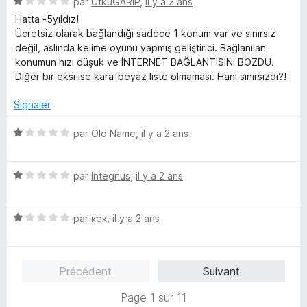
N
par
UtkuGARIP
,
il y a 2 ans
1
n
o
s
Hatta -5yıldız!
t
u
Ücretsiz olarak bağlandığı sadece 1 konum var ve sınırsız
é
r
değil, aslında kelime oyunu yapmış geliştirici. Bağlanılan
1
5
konumun hızı düşük ve İNTERNET BAĞLANTISINI BOZDU.
s
Diğer bir eksi ise kara-beyaz liste olmaması. Hani sınırsızdı?!
u
r
Signaler
5
N
par
Old Name
,
il y a 2 ans
o
t
N
é
par
Integnus
,
il y a 2 ans
o
1
t
s
N
é
par
кек
,
il y a 2 ans
u
o
1
r
t
s
5
é
u
Précédent
Suivant
1
r
s
5
Page 1 sur 11
u